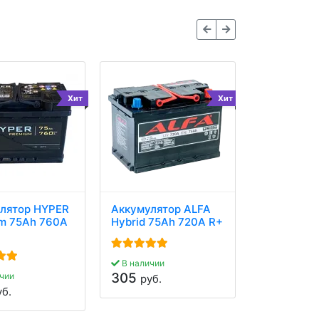
Хит
Хит
лятор HYPER
Аккумулятор ALFA
Аккумулят
m 75Ah 760A
Hybrid 75Ah 720A R+
FORWARD 
75Ah 750A
В наличии
305
чии
В наличии
руб.
305
уб.
руб.