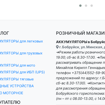
АЛОГ
РОЗНИЧНЫЙ МАГАЗИН
УЛЯТОРЫ для легковых
АККУМУЛЯТОРЫ в Бобруй
г. Бобруйск, ул. Минская,
➔Режим работы розничного 
УЛЯТОРЫ для грузовых
19.00; сб-вс 8.30-17.00. ➔
рассматривать обращение п
МУЛЯТОРЫ для мото
Михайлов Кирилл Геннадьеви
УЛЯТОРЫ для ИБП (UPS)
телефон +375(44)552-59-90 
предложений по адресу: г.Бо
МУЛЯТОРЫ тяговые
сб-вс 8.30-17.00). ➔Конта
ДНЫЕ УСТРОЙСТВА
для рассмотрения обращени
О МОТОРНОЕ
Бобруйского горисполкома:
(пн – пт с 08.00-13.00, с 14.0
УПАТЕЛЮ