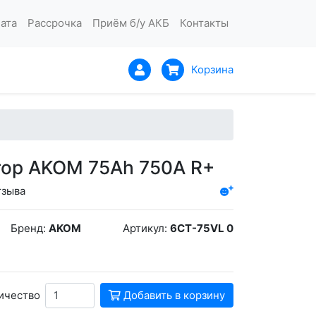
ата
Рассрочка
Приём б/у АКБ
Контакты
Корзина
ор AKOM 75Ah 750A R+
тзыва
Бренд:
AKOM
Артикул:
6CT-75VL 0
ичество
Добавить в корзину