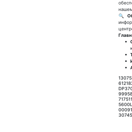
обесп
нашем
🔍
О
инфор
центр
Главн
13075
61218
DP370
9995
71751
5600L
00091
30745