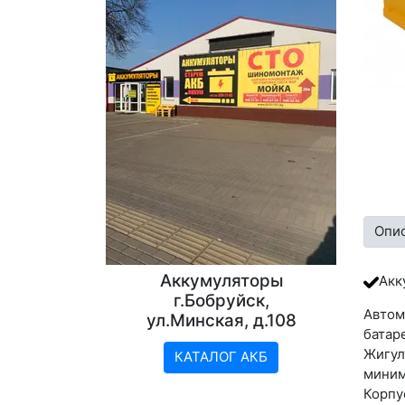
Опи
Аккумуляторы
Акк
г.Бобруйск,
Автом
ул.Минская, д.108
батар
Жигул
КАТАЛОГ АКБ
миним
Корп