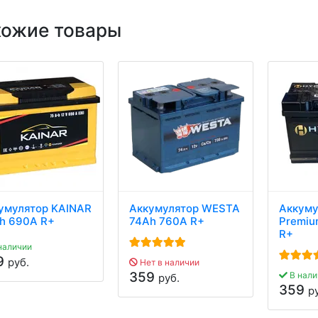
хожие товары
умулятор KAINAR
Аккумулятор WESTA
Аккуму
h 690A R+
74Ah 760A R+
Premiu
R+
наличии
9
руб.
Нет в наличии
359
В нали
руб.
359
р