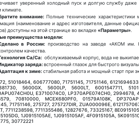
ечивает уверенный холодный пуск и долгую службу даже 
 климате.
братите внимание:
Полные технические характеристики м
мация (наименование и адрес изготовителя, данные офици
ов) доступны на этой странице во вкладке
«Параметры»
.
ые преимущества модели:
Сделано в России:
производство на заводе «АКОМ им. Н
контролем качества.
Технология Ca/Ca:
обслуживаемый корпус, вода не выкипае
Индикатор заряда:
встроенный глазок для быстрого визуаль
Адаптация к зиме:
стабильная работа и мощный старт при э
72, 51018464, 606777080, 71751145, 71751146, 6121694633
381730, 5600GX, 5600LP, 5600LT, 6001547711, 5101
APU074CH0U, E3710074C0, LP370APE074CH0, 2994678, 48
8579, 70810000, MCEX680PF0, 01579A108K, DP370AP
145, 71751146, 275727, 275727DIR, ZUA000096E, 612175706
T, 7711238598, 7711355486, 12827676, 73325167, 8E091510
5105DG, 1J0915105AE, 1J0915105AF, 4F0915105A, 5K09151
775, 30772221