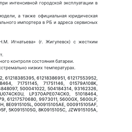
при интенсивной городской эксплуатации в
одели, а также официальная юридическая
ального импортера в РБ и адреса сервисных
.М. Игнатьева» (г. Жигулевск) с жестким
т.
ного контроля состояния батареи.
кстремально низких температурах.
2, 61218385395, 61218386951, 61217553952,
8464, 71751145, 71751146, 01579A108K,
48097, 500041022, 504184314, 93162326,
U074CK0U, LP370APE074CK0, 51018464,
79, 61217570680, 9973011, 5600GX, 5600LP,
5H, 8E0915105L, 000915105AE, 000915105AF,
05F, 5K0915105G, 8K0915105C, JZW915105A,