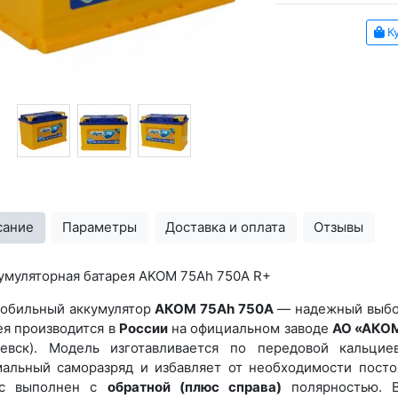
Ку
сание
Параметры
Доставка и оплата
Отзывы
умуляторная батарея AKOM 75Ah 750A R+
обильный аккумулятор
АКОМ 75Ah 750A
— надежный выбор
ея производится в
России
на официальном заводе
АО «АКОМ
евск). Модель изготавливается по передовой кальциев
альный саморазряд и избавляет от необходимости постоя
ус выполнен с
обратной (плюс справа)
полярностью. В