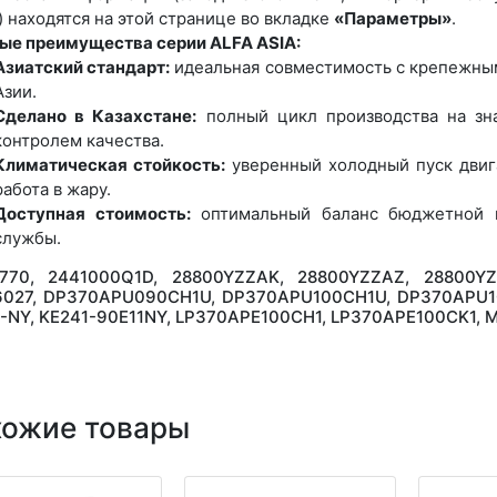
) находятся на этой странице во вкладке
«Параметры»
.
ые преимущества серии ALFA ASIA:
Азиатский стандарт:
идеальная совместимость с крепежны
Азии.
Сделано в Казахстане:
полный цикл производства на зн
контролем качества.
Климатическая стойкость:
уверенный холодный пуск двига
работа в жару.
Доступная стоимость:
оптимальный баланс бюджетной ц
службы.
2770, 2441000Q1D, 28800YZZAK, 28800YZZAZ, 28800YZ
027, DP370APU090CH1U, DP370APU100CH1U, DP370APU100
-NY, KE241-90E11NY, LP370APE100CH1, LP370APE100CK1, 
хожие товары