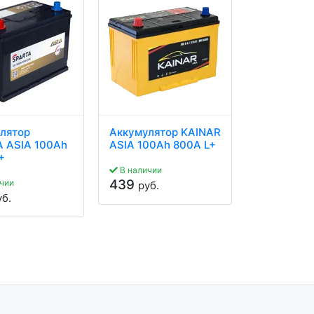
лятор
Аккумулятор KAINAR
Аккумулят
 ASIA 100Ah
ASIA 100Ah 800A L+
ASIA 95Ah
+
В наличии
В наличии
439
365
чии
руб.
руб.
уб.