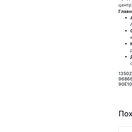
центр
Главн
1350
96866
90E10
По