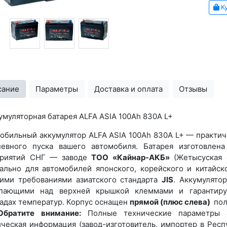
Ку
сание
Параметры
Доставка и оплата
Отзывы
умуляторная батарея ALFA ASIA 100Ah 830A L+
обильный аккумулятор ALFA ASIA 100Ah 830A L+ — практи
евного пуска вашего автомобиля. Батарея изготовлен
приятий СНГ — заводе
ТОО «Кайнар-АКБ»
(Жетысуская о
ально для автомобилей японского, корейского и китайск
ими требованиями азиатского стандарта
JIS
. Аккумулято
пающими над верхней крышкой клеммами и гарантиру
адах температур. Корпус оснащен
прямой
(плюс слева)
пол
Обратите внимание:
Полные технические параметры а
ческая информация (завод-изготовитель, импортер в Рес