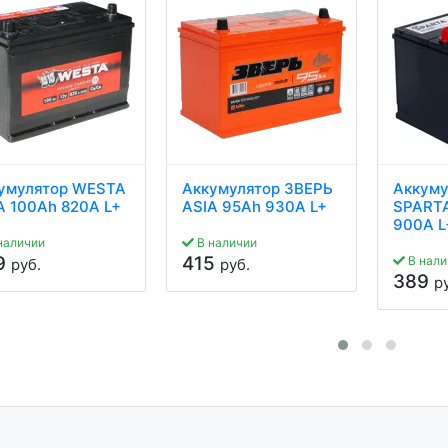
умулятор WESTA
Аккумулятор ЗВЕРЬ
Аккуму
A 100Ah 820A L+
ASIA 95Ah 930A L+
SPARTA
900A L
наличии
В наличии
9
415
В нали
руб.
руб.
389
р