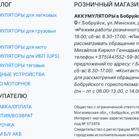
АЛОГ
РОЗНИЧНЫЙ МАГАЗИН
УЛЯТОРЫ для легковых
АККУМУЛЯТОРЫ в Бобруй
г. Бобруйск, ул. Минская,
➔Режим работы розничного 
УЛЯТОРЫ для грузовых
19.00; сб-вс 8.30-17.00. ➔
рассматривать обращение п
МУЛЯТОРЫ для мото
Михайлов Кирилл Геннадьеви
УЛЯТОРЫ для ИБП (UPS)
телефон +375(44)552-59-90 
предложений по адресу: г.Бо
МУЛЯТОРЫ тяговые
сб-вс 8.30-17.00). ➔Конта
ДНЫЕ УСТРОЙСТВА
для рассмотрения обращени
О МОТОРНОЕ
Бобруйского горисполкома:
(пн – пт с 08.00-13.00, с 14.0
УПАТЕЛЮ
АВКА/ОПЛАТА
Общество с ограниченной ответст
Могилевская обл., г.Бобруйск, ул.М
НТИЯ/ВОЗВРАТ
Интернет-магазин зарегистрирован
под № 573974
РОЧКА
Свидетельство о регистрации №79
 Б/У АКБ
городским исполнительным комит