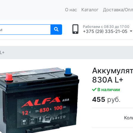
О нас
Каталог
Доставка/Опл
Работаем с 08:30 до 17:00
+375 (29) 335-21-05
L+
Аккумулят
830A L+
В наличии
455
руб.
Кол