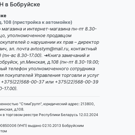
 в Бобруйске
ске
 д. 108 (пристройка к автомойке)
магазина и интернет-магазина пн-пт 8.30-
Лицо, уполномоченное продавцом
окупателей о нарушении их прав – директор
ч, эл. почта avtostym@mail.ru, контактный
(пн-вс 8.30-17.00). ➔Книга замечаний и
бруйск, ул.Минская, д.108 (пн-пт 8.30-19.00;
ктный телефон уполномоченного сотрудника
я покупателей Управления торговли и услуг
 +375(22)568-00-37 или +375(22)568-00-39
0-17.00).
венностью "СтимГрупп", юридический адрес: 213800,
инская, д.108.
 в торговом реестре Республики Беларусь 12.02.2024
0850006 (УНП) выдано 02.10.2013 Бобруйским
етом