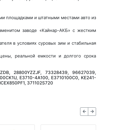
ми площадками и штатными местами авто из
аменитом заводе «Кайнар-АКБ» с жестким
теля в условиях суровых зим и стабильная
ены, реальной емкости и долгого срока
ZDB, 28800YZZJF, 73328439, 96627039,
CK1U, E3710-4A100, E3710100C0, KE241-
MCEX850PF1, 371102S720