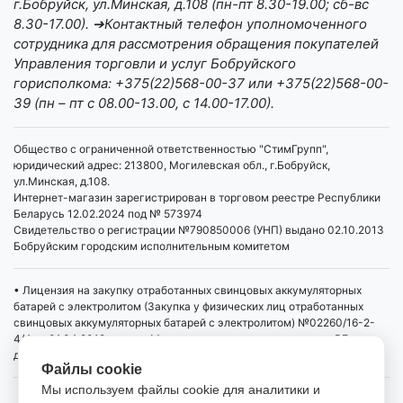
г.Бобруйск, ул.Минская, д.108 (пн-пт 8.30-19.00; сб-вс
8.30-17.00). ➔Контактный телефон уполномоченного
сотрудника для рассмотрения обращения покупателей
Управления торговли и услуг Бобруйского
горисполкома: +375(22)568-00-37 или +375(22)568-00-
39 (пн – пт с 08.00-13.00, с 14.00-17.00).
Общество с ограниченной ответственностью "СтимГрупп",
юридический адрес: 213800, Могилевская обл., г.Бобруйск,
ул.Минская, д.108.
Интернет-магазин зарегистрирован в торговом реестре Республики
Беларусь 12.02.2024 под № 573974
Свидетельство о регистрации №790850006 (УНП) выдано 02.10.2013
Бобруйским городским исполнительным комитетом
• Лицензия на закупку отработанных свинцовых аккумуляторных
батарей с электролитом (Закупка у физических лиц отработанных
свинцовых аккумуляторных батарей с электролитом) №02260/16-2-
4/4 от 01.04.2019 выдана Министерством промышленности РБ,
действует бессрочно
Файлы cookie
Мы используем файлы cookie для аналитики и