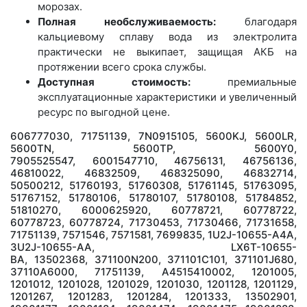
морозах.
Полная необслуживаемость:
благодаря
кальциевому сплаву вода из электролита
практически не выкипает, защищая АКБ на
протяжении всего срока службы.
Доступная стоимость:
премиальные
эксплуатационные характеристики и увеличенный
ресурс по выгодной цене.
606777030, 71751139, 7N0915105, 5600KJ, 5600LR,
5600TN, 5600TP, 5600Y0,
7905525547, 6001547710, 46756131, 46756136,
46810022, 46832509, 468325090, 46832714,
50500212, 51760193, 51760308, 51761145, 51763095,
51767152, 51780106, 51780107, 51780108, 51784852,
51810270, 6000625920, 60778721, 60778722,
60778723, 60778724, 71730453, 71730466, 71731658,
71751139, 7571546, 7571581, 7699835, 1U2J-10655-A4A,
3U2J-10655-AA, LX6T-10655-
BA, 13502368, 371100N200, 371101C101, 371101J680,
37110A6000, 71751139, А4515410002, 1201005,
1201012, 1201028, 1201029, 1201030, 1201128, 1201129,
1201267, 1201283, 1201284, 1201333, 13502901,