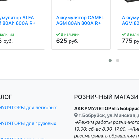
умулятор ALFA
Аккумулятор CAMEL
Аккуму
 80Ah 800A R+
AGM 80Ah 800A R+
AGM 82
наличии
В наличии
В нали
5
625
775
руб.
руб.
ру
АЛОГ
РОЗНИЧНЫЙ МАГАЗИН
УЛЯТОРЫ для легковых
АККУМУЛЯТОРЫ в Бобруй
г. Бобруйск, ул. Минская,
➔Режим работы розничного 
УЛЯТОРЫ для грузовых
19.00; сб-вс 8.30-17.00. ➔
рассматривать обращение п