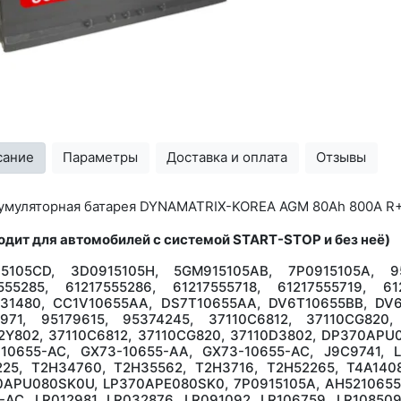
сание
Параметры
Доставка и оплата
Отзывы
умуляторная батарея DYNAMATRIX-KOREA AGM 80Ah 800A R
одит для автомобилей с системой START-STOP и без неё)
15105CD, 3D0915105H, 5GM915105AB, 7P0915105A, 95
555285, 61217555286, 61217555718, 61217555719, 6
31480, CC1V10655AA, DS7T10655AA, DV6T10655BB, DV6T
1971, 95179615, 95374245, 37110C6812, 37110CG820,
2Y802, 37110C6812, 37110CG820, 37110D3802, DP370AP
10655-AC, GX73-10655-AA, GX73-10655-AC, J9C9741, L
25, T2H34760, T2H35562, T2H3716, T2H52265, T4A1408
APU080SK0U, LP370APE080SK0, 7P0915105A, AH5210655A
-AC, LR012981, LR032876, LR091092, LR106759, LR108509