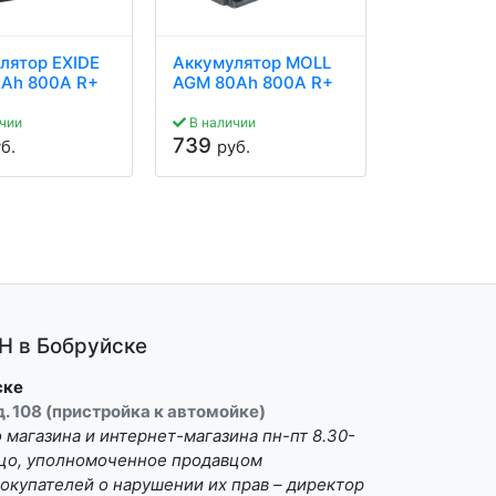
лятор EXIDE
Аккумулятор MOLL
Аккумулят
Ah 800A R+
AGM 80Ah 800A R+
AGM 80Ah
чии
В наличии
В наличии
739
679
б.
руб.
руб.
 в Бобруйске
ске
 д. 108 (пристройка к автомойке)
магазина и интернет-магазина пн-пт 8.30-
Лицо, уполномоченное продавцом
окупателей о нарушении их прав – директор