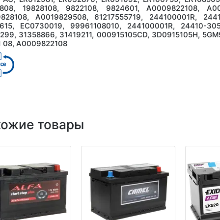
0808, 19828108, 9822108, 9824601, А0009822108, А0
828108, А0019829508, 61217555719, 244100001R, 2441
615, EC0730019, 99961108010, 244100001R, 24410-305
299, 31358866, 31419211, 000915105CD, 3D0915105H, 5GM
1 08, A0009822108
хожие товары