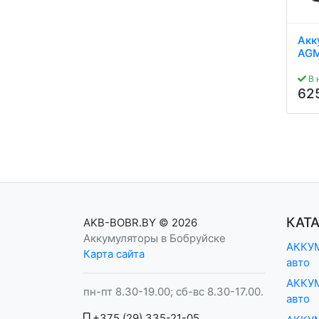
Аккумулятор KRAFT
Аккумулятор VARTA
Акк
AGM 80Ah 800A R+
AGM 80Ah 800A R+
AGM
В наличии
В наличии
В 
679
859
62
руб.
руб.
КАТ
AKB-BOBR.BY
© 2026
Аккумуляторы в Бобруйске
АККУМ
Карта сайта
авто
АККУМ
пн-пт 8.30-19.00; сб-вс 8.30-17.00.
авто
+375 (29) 335-21-05