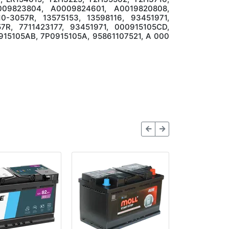
009823804, А0009824601, А0019820808,
0-3057R, 13575153, 13598116, 93451971,
7R, 7711423177, 93451971, 000915105CD,
915105AB, 7P0915105A, 95861107521, A 000