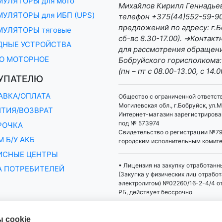
МУЛЯТОРЫ для мото
Михайлов Кирилл Геннадьеви
УЛЯТОРЫ для ИБП (UPS)
телефон +375(44)552-59-90 
предложений по адресу: г.Бо
МУЛЯТОРЫ тяговые
сб-вс 8.30-17.00). ➔Конта
ДНЫЕ УСТРОЙСТВА
для рассмотрения обращени
О МОТОРНОЕ
Бобруйского горисполкома:
(пн – пт с 08.00-13.00, с 14.0
УПАТЕЛЮ
АВКА/ОПЛАТА
Общество с ограниченной ответст
Могилевская обл., г.Бобруйск, ул.М
НТИЯ/ВОЗВРАТ
Интернет-магазин зарегистрирован
под № 573974
РОЧКА
Свидетельство о регистрации №79
 Б/У АКБ
городским исполнительным комит
ИСНЫЕ ЦЕНТРЫ
• Лицензия на закупку отработанн
А ПОТРЕБИТЕЛЕЙ
(Закупка у физических лиц отрабо
электролитом) №02260/16-2-4/4 о
РБ, действует бессрочно
 cookie