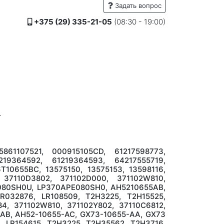
Задать вопрос
+375 (29) 335-21-05
(08:30 - 19:00)
+
861107521, 000915105CD, 61217598773,
1219364592, 61219364593, 64217555719,
10655BC, 13575150, 13575153, 13598116,
 37110D3802, 371102D000, 371102W810,
U080SH0U, LP370APE080SH0, AH5210655AB,
R032876, LR108509, T2H3225, T2H15525,
4, 371102W810, 371102Y802, 37110C6812,
B, AH52-10655-AC, GX73-10655-AA, GX73
, LR154615, T2H3225, T2H35562, T2H3716,