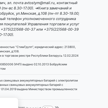
ч, эл. почта avtostym@mail.ru, контактный
(пн-вс 8.30-17.00). ➔Книга замечаний и
бруйск, ул.Минская, д.108 (пн-пт 8.30-19.00;
ктный телефон уполномоченного сотрудника
я покупателей Управления торговли и услуг
 +375(22)568-00-37 или +375(22)568-00-39
0-17.00).
венностью "СтимГрупп", юридический адрес: 213800,
инская, д.108.
 в торговом реестре Республики Беларусь 12.02.2024
0850006 (УНП) выдано 02.10.2013 Бобруйским
етом
ых свинцовых аккумуляторных батарей с электролитом
танных свинцовых аккумуляторных батарей с
т 01.04.2019 выдана Министерством промышленности