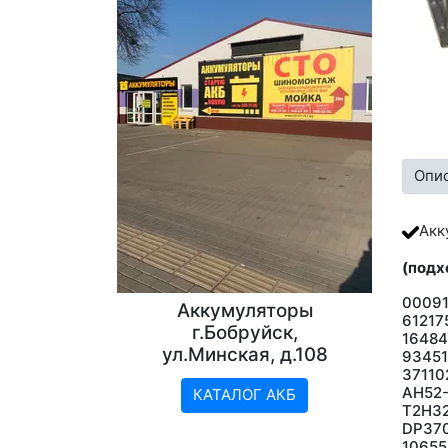
Опи
Акк
(подх
0009
Аккумуляторы
61217
г.Бобруйск,
16484
ул.Минская, д.108
9345
37110
AH52-
КАТАЛОГ АКБ
T2H32
DP370
10655