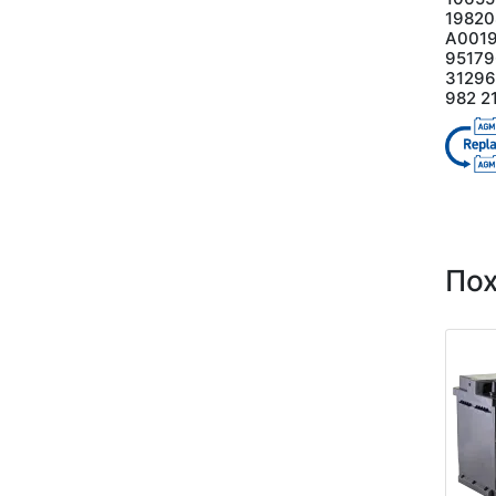
1982
А0019
95179
31296
982 2
По