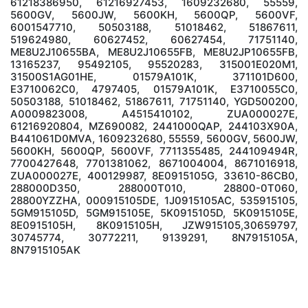
61218386950, 61216927453, 1609232680, 55559,
5600GV, 5600JW, 5600KH, 5600QP, 5600VF,
6001547710, 50503188, 51018462, 51867611,
519624980, 60627452, 60627454, 71751140,
ME8U2J10655BA, ME8U2J10655FB, ME8U2JP10655FB,
13165237, 95492105, 95520283, 315001E020M1,
31500S1AG01HE, 01579A101K, 371101D600,
E3710062C0, 4797405, 01579A101K, E3710055C0,
50503188, 51018462, 51867611, 71751140, YGD500200,
А0009823008, А4515410102, ZUA000027E,
61216920804, MZ690082, 2441000QAP, 244103X90A,
B441061D0MVA, 1609232680, 55559, 5600GV, 5600JW,
5600KH, 5600QP, 5600VF, 7711355485, 244109494R,
7700427648, 7701381062, 8671004004, 8671016918,
ZUA000027E, 400129987, 8E0915105G, 33610-86CB0,
288000D350, 288000T010, 28800-0T060,
28800YZZHA, 000915105DE, 1J0915105AC, 535915105,
5GM915105D, 5GM915105E, 5K0915105D, 5K0915105E,
8E0915105H, 8K0915105H, JZW915105,30659797,
30745774, 30772211, 9139291, 8N7915105A,
8N7915105AK