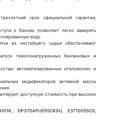
рехлетний срок официальной гарантии,
тупа к банкам позволяет легко замерять
иллированную воду.
тья из чистейшего сырья обеспечивают
пуск тяжелонагруженных бензиновых и
остью автоматизированных итальянских и
альных модификаторов активной массы
ения.
антируют доступную стоимость при высоких
A101K, DP370APU055CK0U, E3710055C0,