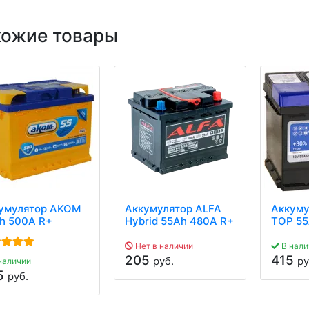
хожие товары
умулятор AKOM
Аккумулятор ALFA
Аккуму
h 500A R+
Hybrid 55Ah 480A R+
TOP 55
Нет в наличии
В нали
205
415
руб.
ру
наличии
5
руб.