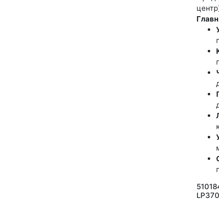
центр
Главн
5101
LP370