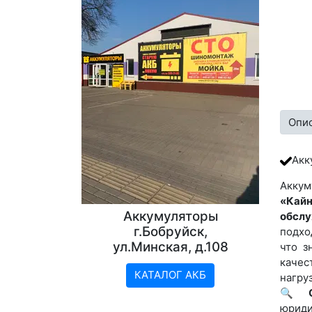
Опи
Акк
Аккум
«Кайн
Аккумуляторы
обслу
г.Бобруйск,
подхо
ул.Минская, д.108
что з
качес
КАТАЛОГ АКБ
нагру
🔍
юриди