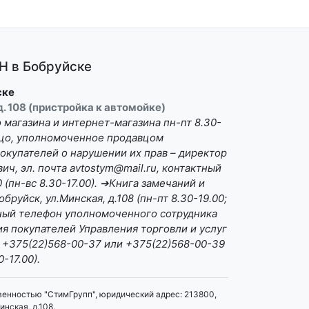
 в Бобруйске
ске
 д. 108 (пристройка к автомойке)
магазина и интернет-магазина пн-пт 8.30-
Лицо, уполномоченное продавцом
окупателей о нарушении их прав – директор
ч, эл. почта avtostym@mail.ru, контактный
(пн-вс 8.30-17.00). ➔Книга замечаний и
бруйск, ул.Минская, д.108 (пн-пт 8.30-19.00;
ктный телефон уполномоченного сотрудника
я покупателей Управления торговли и услуг
 +375(22)568-00-37 или +375(22)568-00-39
0-17.00).
венностью "СтимГрупп", юридический адрес: 213800,
инская, д.108.