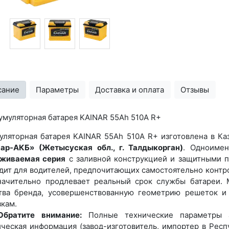
сание
Параметры
Доставка и оплата
Отзывы
умуляторная батарея KAINAR 55Ah 510A R+
уляторная батарея KAINAR 55Ah 510A R+ изготовлена в Ка
ар-АКБ» (Жетысуская обл., г. Талдыкорган)
. Одноиме
живаемая серия
с заливной конструкцией и защитными п
дит для водителей, предпочитающих самостоятельно контро
начительно продлевает реальный срок службы батареи.
тва бренда, усовершенствованную геометрию решеток 
зкам.
Обратите внимание:
Полные технические параметры а
ческая информация (завод-изготовитель, импортер в Рес