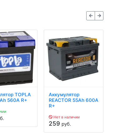
лятор TOPLA
Аккумулятор
Аккумуля
Ah 560A R+
REACTOR 55Ah 600A
55Ah 500A
R+
чии
Нет в наличии
б.
В наличии
259
руб.
295
руб.