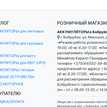
АЛОГ
РОЗНИЧНЫЙ МАГАЗИН
УЛЯТОРЫ для легковых
АККУМУЛЯТОРЫ в Бобруй
г. Бобруйск, ул. Минская,
➔Режим работы розничного 
УЛЯТОРЫ для грузовых
19.00; сб-вс 8.30-17.00. ➔
рассматривать обращение п
МУЛЯТОРЫ для мото
Михайлов Кирилл Геннадьеви
УЛЯТОРЫ для ИБП (UPS)
телефон +375(44)552-59-90 
предложений по адресу: г.Бо
МУЛЯТОРЫ тяговые
сб-вс 8.30-17.00). ➔Конта
ДНЫЕ УСТРОЙСТВА
для рассмотрения обращени
О МОТОРНОЕ
Бобруйского горисполкома:
(пн – пт с 08.00-13.00, с 14.0
УПАТЕЛЮ
АВКА/ОПЛАТА
Общество с ограниченной ответст
Могилевская обл., г.Бобруйск, ул.М