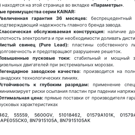
) находятся на этой странице во вкладке
«Параметры»
.
ые преимущества серии KAINAR:
Увеличенная гарантия 36 месяцев:
беспрецедентный т
подтверждающий надежность главного бренда завода.
Классическая обслуживаемая конструкция:
наличие дос
плотность электролита и при необходимости доливать дист
Чистый свинец (Pure Lead):
пластины собственного ли
долговечность и предотвращают разрушение решеток.
Повышенные пусковые токи:
стабильный и мощный за
дизельных двигателей при экстремальных морозах.
Легендарное заводское качество:
производится на полн
канадских технологических линиях.
Устойчивость к глубоким разрядам:
применение специ
минимизирует риски осыпания пластин при падении напряж
Оптимальная цена:
прямые поставки от производителя гар
пусковых характеристиках
8462, 55559, 5600GV, 51018462, 01579A101K, 01579
APE055CK0, 8N7915105A, 8N7915105AK