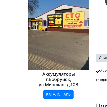
Опи
Акк
Аккумуляторы
г.Бобруйск,
(подх
ул.Минская, д.108
КАТАЛОГ АКБ
По