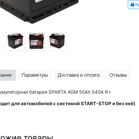
Ку
сание
Параметры
Доставка и оплата
Отзывы
умуляторная батарея SPARTA AGM 50Ah 540A R+
одит для автомобилей с системой START-STOP и без неё)
хожие товары