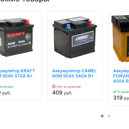
умулятор KRAFT
Аккумулятор CAMEL
Аккуму
 50Ah 570A R+
AGM 50Ah 540A R+
FORVAR
450A R
наличии
Нет в наличии
9
409
В нали
руб.
руб.
319
ру