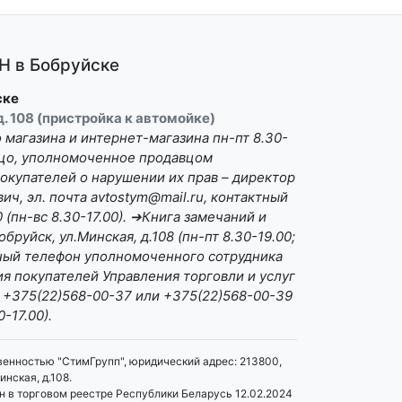
 в Бобруйске
ске
 д. 108 (пристройка к автомойке)
магазина и интернет-магазина пн-пт 8.30-
Лицо, уполномоченное продавцом
окупателей о нарушении их прав – директор
ч, эл. почта avtostym@mail.ru, контактный
(пн-вс 8.30-17.00). ➔Книга замечаний и
бруйск, ул.Минская, д.108 (пн-пт 8.30-19.00;
ктный телефон уполномоченного сотрудника
я покупателей Управления торговли и услуг
 +375(22)568-00-37 или +375(22)568-00-39
0-17.00).
венностью "СтимГрупп", юридический адрес: 213800,
инская, д.108.
 в торговом реестре Республики Беларусь 12.02.2024