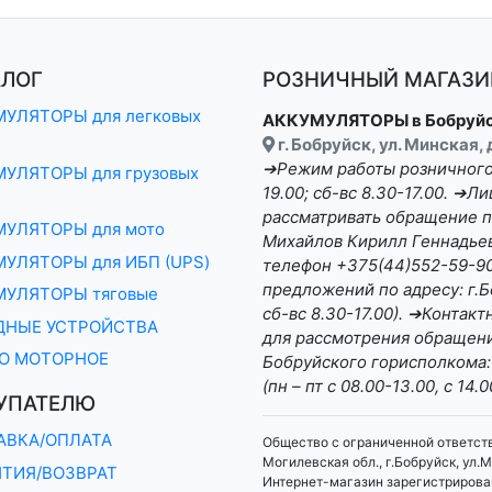
АЛОГ
РОЗНИЧНЫЙ МАГАЗИН
УЛЯТОРЫ для легковых
АККУМУЛЯТОРЫ в Бобруй
г. Бобруйск, ул. Минская,
➔Режим работы розничного 
УЛЯТОРЫ для грузовых
19.00; сб-вс 8.30-17.00. ➔
рассматривать обращение п
МУЛЯТОРЫ для мото
Михайлов Кирилл Геннадьеви
УЛЯТОРЫ для ИБП (UPS)
телефон +375(44)552-59-90 
предложений по адресу: г.Бо
МУЛЯТОРЫ тяговые
сб-вс 8.30-17.00). ➔Конта
ДНЫЕ УСТРОЙСТВА
для рассмотрения обращени
О МОТОРНОЕ
Бобруйского горисполкома:
(пн – пт с 08.00-13.00, с 14.0
УПАТЕЛЮ
АВКА/ОПЛАТА
Общество с ограниченной ответст
Могилевская обл., г.Бобруйск, ул.М
НТИЯ/ВОЗВРАТ
Интернет-магазин зарегистрирован