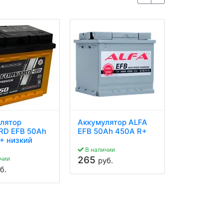
лятор
Аккумулятор ALFA
Аккумуля
D EFB 50Ah
EFB 50Ah 450A R+
EFB 50Ah 
+ низкий
В наличии
В наличии
265
349
чии
руб.
руб.
б.