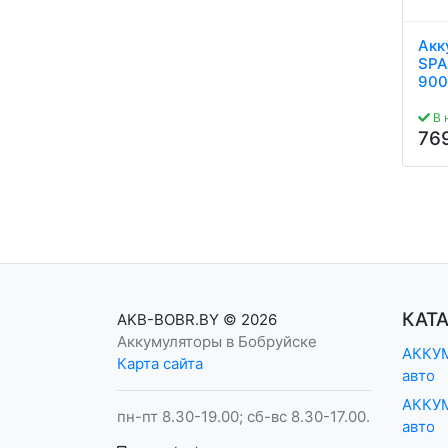
Аккумулятор KRAFT
Аккумулятор MUTLU
Акк
AGM 95Ah 850A R+
AGM 95Ah 900A R+
SPA
900
В наличии
В наличии
835
875
В 
руб.
руб.
76
КАТ
AKB-BOBR.BY
© 2026
Аккумуляторы в Бобруйске
АККУМ
Карта сайта
авто
АККУМ
пн-пт 8.30-19.00; сб-вс 8.30-17.00.
авто