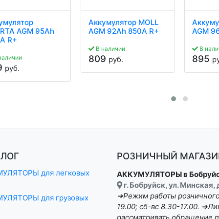
умулятор
Аккумулятор MOLL
Аккуму
RTA AGM 95Ah
AGM 92Ah 850A R+
AGM 96
A R+
В наличии
В нали
809
895
наличии
руб.
р
9
руб.
АЛОГ
РОЗНИЧНЫЙ МАГАЗИН
УЛЯТОРЫ для легковых
АККУМУЛЯТОРЫ в Бобруй
г. Бобруйск, ул. Минская,
➔Режим работы розничного 
УЛЯТОРЫ для грузовых
19.00; сб-вс 8.30-17.00. ➔
рассматривать обращение п