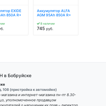
лятор EXIDE
Аккумулятор ALFA
Аккумулят
Ah 850A R+
AGM 95Ah 850A R+
AGM 95Ah 
чии
В наличии
В наличии
745
989
уб.
руб.
руб.
 в Бобруйске
ске
 д. 108 (пристройка к автомойке)
магазина и интернет-магазина пн-пт 8.30-
Лицо, уполномоченное продавцом
окупателей о нарушении их прав – директор