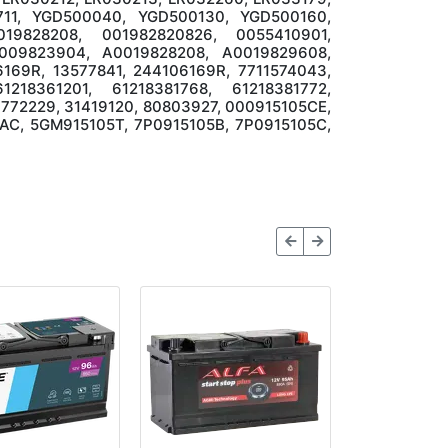
711, YGD500040, YGD500130, YGD500160,
19828208, 001982820826, 0055410901,
0009823904, A0019828208, A0019829608,
169R, 13577841, 244106169R, 7711574043,
1218361201, 61218381768, 61218381772,
0772229, 31419120, 80803927, 000915105CE,
AC, 5GM915105T, 7P0915105B, 7P0915105C,