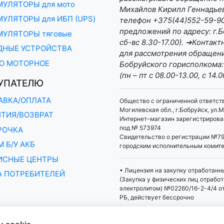
МУЛЯТОРЫ для мото
Михайлов Кирилл Геннадьеви
УЛЯТОРЫ для ИБП (UPS)
телефон +375(44)552-59-90 
предложений по адресу: г.Бо
МУЛЯТОРЫ тяговые
сб-вс 8.30-17.00). ➔Конта
ДНЫЕ УСТРОЙСТВА
для рассмотрения обращени
О МОТОРНОЕ
Бобруйского горисполкома:
(пн – пт с 08.00-13.00, с 14.0
УПАТЕЛЮ
АВКА/ОПЛАТА
Общество с ограниченной ответст
Могилевская обл., г.Бобруйск, ул.М
НТИЯ/ВОЗВРАТ
Интернет-магазин зарегистрирован
под № 573974
РОЧКА
Свидетельство о регистрации №79
 Б/У АКБ
городским исполнительным комит
ИСНЫЕ ЦЕНТРЫ
• Лицензия на закупку отработанн
А ПОТРЕБИТЕЛЕЙ
(Закупка у физических лиц отрабо
электролитом) №02260/16-2-4/4 о
РБ, действует бессрочно