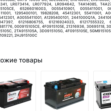
341, LR073414, LR077924, LR094642, T4A14085, T4A2
15105CE, 65266016003, 0055410901, 0055411001, 00
11001, 1295400101, 19828208, 45412301, 55411001, A
412301, A0055411001, A1295400101, 2441000Q1A, 244106
147397, 61216806755, 61216924023, 61217555322, 6
381776, 000915105CE, 4F0915105E, 21316936, 30695118, 3
5105C, 2TA915105A, 3D0915105G, 4F0915105E, 5GM915105
109221, 2HJ915100C
хожие товары