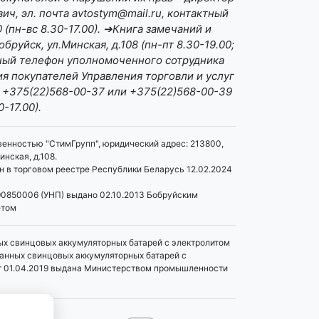
ч, эл. почта avtostym@mail.ru, контактный
(пн-вс 8.30-17.00). ➔Книга замечаний и
бруйск, ул.Минская, д.108 (пн-пт 8.30-19.00;
ктный телефон уполномоченного сотрудника
я покупателей Управления торговли и услуг
 +375(22)568-00-37 или +375(22)568-00-39
0-17.00).
венностью "СтимГрупп", юридический адрес: 213800,
инская, д.108.
 в торговом реестре Республики Беларусь 12.02.2024
0850006 (УНП) выдано 02.10.2013 Бобруйским
етом
ых свинцовых аккумуляторных батарей с электролитом
танных свинцовых аккумуляторных батарей с
т 01.04.2019 выдана Министерством промышленности