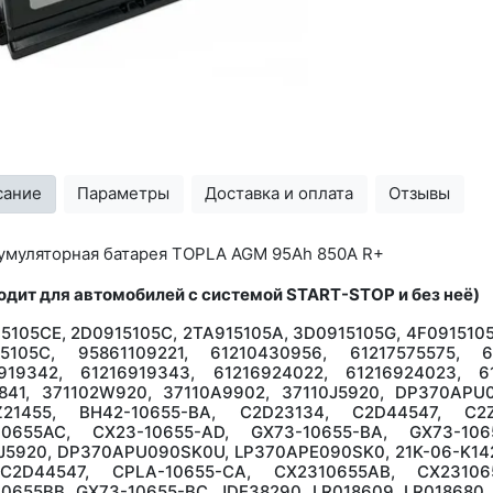
сание
Параметры
Доставка и оплата
Отзывы
умуляторная батарея TOPLA AGM 95Ah 850A R+
одит для автомобилей с системой START-STOP и без неё)
5105CE, 2D0915105C, 2TA915105A, 3D0915105G, 4F0915105
15105C, 95861109221, 61210430956, 61217575575, 61
919342, 61216919343, 61216924022, 61216924023, 6
841, 371102W920, 37110A9902, 37110J5920, DP370AP
Z21455, BH42-10655-BA, C2D23134, C2D44547, C2Z
10655AC, CX23-10655-AD, GX73-10655-BA, GX73-106
J5920, DP370APU090SK0U, LP370APE090SK0, 21K-06-K142
C2D44547, CPLA-10655-CA, CX2310655AB, CX231065
0655BB, GX73-10655-BC, JDE38290, LR018609, LR018680, 