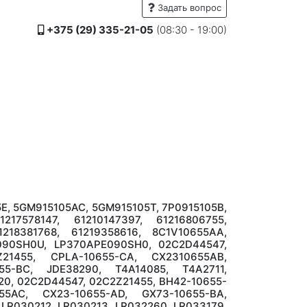
Задать вопрос
+375 (29) 335-21-05
(08:30 - 19:00)
E, 5GM915105AC, 5GM915105T, 7P0915105B,
217578147, 61210147397, 61216806755,
1218381768, 61219358616, 8C1V10655AA,
U090SH0U, LP370APE090SH0, 02C2D44547,
21455, CPLA-10655-CA, CX2310655AB,
55-BC, JDE38290, T4A14085, T4A2711,
0, 02C2D44547, 02C2Z21455, BH42-10655-
5AC, CX23-10655-AD, GX73-10655-BA,
LR030212, LR030213, LR032260, LR033179,