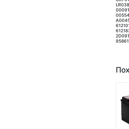
LR038
0009
00554
A0045
61210
61218
2D091
95861
По
Акция