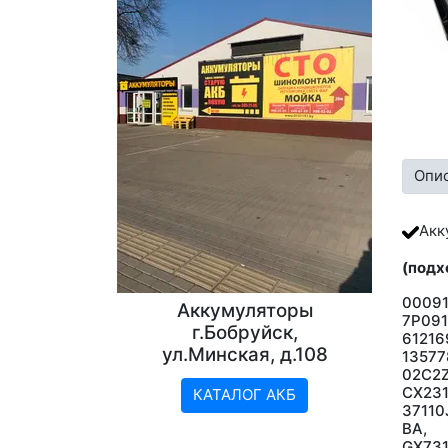
Опи
Акк
(подх
00091
Аккумуляторы
7P09
г.Бобруйск,
61216
ул.Минская, д.108
13577
02C2
CX23
КАТАЛОГ АКБ
37110
BA, 
GX731