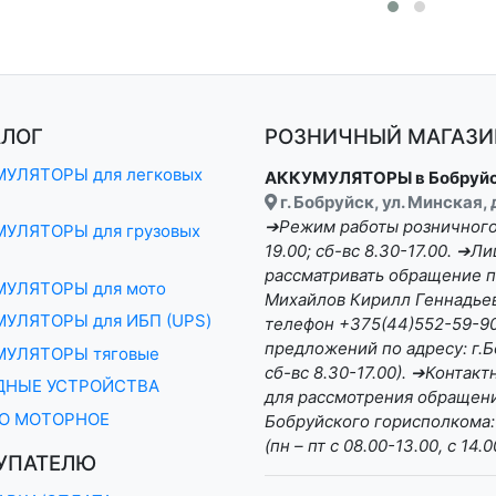
АЛОГ
РОЗНИЧНЫЙ МАГАЗИН
УЛЯТОРЫ для легковых
АККУМУЛЯТОРЫ в Бобруй
г. Бобруйск, ул. Минская,
➔Режим работы розничного 
УЛЯТОРЫ для грузовых
19.00; сб-вс 8.30-17.00. ➔
рассматривать обращение п
МУЛЯТОРЫ для мото
Михайлов Кирилл Геннадьеви
УЛЯТОРЫ для ИБП (UPS)
телефон +375(44)552-59-90 
предложений по адресу: г.Бо
МУЛЯТОРЫ тяговые
сб-вс 8.30-17.00). ➔Конта
ДНЫЕ УСТРОЙСТВА
для рассмотрения обращени
О МОТОРНОЕ
Бобруйского горисполкома:
(пн – пт с 08.00-13.00, с 14.0
УПАТЕЛЮ