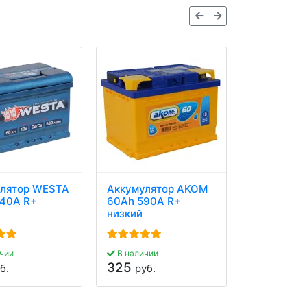
лятор WESTA
Аккумулятор AKOM
Аккумулят
40A R+
60Ah 590A R+
Premium 6
низкий
R+ низкий
В наличии
459
руб.
чии
В наличии
325
б.
руб.