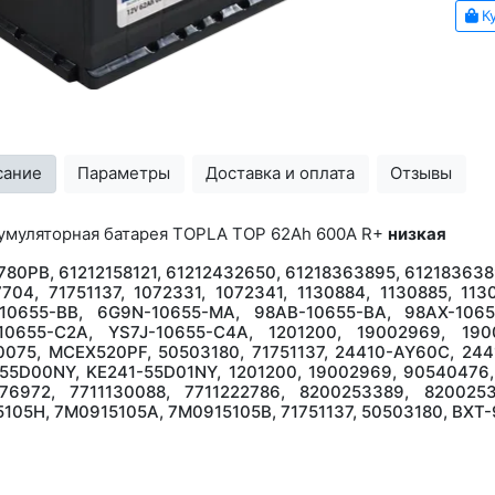
Ку
сание
Параметры
Доставка и оплата
Отзывы
умуляторная батарея TOPLA TOP 62Ah 600A R+
низкая
80PB, 61212158121, 61212432650, 61218363895, 612183638
704, 71751137, 1072331, 1072341, 1130884, 1130885, 113
10655-BB, 6G9N-10655-MA, 98AB-10655-BA, 98AX-1065
10655-C2A, YS7J-10655-C4A, 1201200, 19002969, 190
0075, MCEX520PF, 50503180, 71751137, 24410-AY60C, 24
55D00NY, KE241-55D01NY, 1201200, 19002969, 90540476,
76972, 7711130088, 7711222786, 8200253389, 8200253
5105H, 7M0915105A, 7M0915105B, 71751137, 50503180, BX