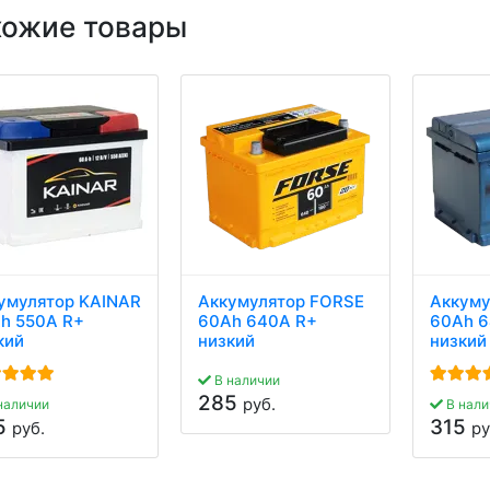
хожие товары
умулятор KAINAR
Аккумулятор FORSE
Аккуму
h 550A R+
60Ah 640A R+
60Ah 6
кий
низкий
низкий
В наличии
285
руб.
наличии
В нали
5
315
руб.
ру