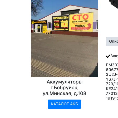
Опи
Акк
PM307
60677
3U2J-
YS7J-
Аккумуляторы
729/1
г.Бобруйск,
KE241
ул.Минская, д.108
77013
19191
КАТАЛОГ АКБ