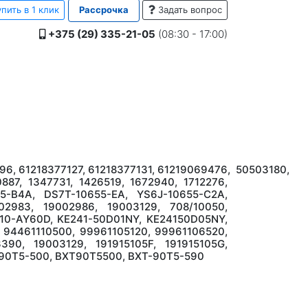
пить в 1 клик
Рассрочка
Задать вопрос
+375 (29) 335-21-05
(08:30 - 17:00)
96, 61218377127, 61218377131, 61219069476, 50503180,
0887, 1347731, 1426519, 1672940, 1712276,
5-B4A, DS7T-10655-EA, YS6J-10655-C2A,
02983, 19002986, 19003129, 708/10050,
410-AY60D, KE241-50D01NY, KE24150D05NY,
 94461110500, 99961105120, 99961106520,
390, 19003129, 191915105F, 191915105G,
T-90T5-500, BXT90T5500, BXT-90T5-590