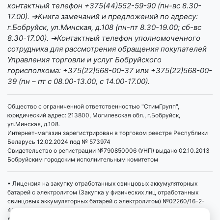
контактный телефон +375(44)552-59-90 (пн-вс 8.30-
17.00). ➔Книга замечаний и предложений по адресу:
г.Бобруйск, ул.Минская, д.108 (пн-пт 8.30-19.00; сб-вс
8.30-17.00). ➔Контактный телефон уполномоченного
сотрудника для рассмотрения обращения покупателей
Управления торговли и услуг Бобруйского
горисполкома: +375(22)568-00-37 или +375(22)568-00-
39 (пн – пт с 08.00-13.00, с 14.00-17.00).
Общество с ограниченной ответственностью "СтимГрупп",
юридический адрес: 213800, Могилевская обл., г.Бобруйск,
ул.Минская, д.108.
Интернет-магазин зарегистрирован в торговом реестре Республики
Беларусь 12.02.2024 под № 573974
Свидетельство о регистрации №790850006 (УНП) выдано 02.10.2013
Бобруйским городским исполнительным комитетом
• Лицензия на закупку отработанных свинцовых аккумуляторных
батарей с электролитом (Закупка у физических лиц отработанных
свинцовых аккумуляторных батарей с электролитом) №02260/16-2-
4/4 от 01.04.2019 выдана Министерством промышленности РБ,
действует бессрочно