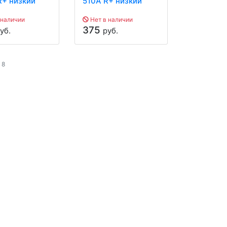
R+ низкий
510A R+ низкий
 наличии
Нет в наличии
375
уб.
руб.
 8