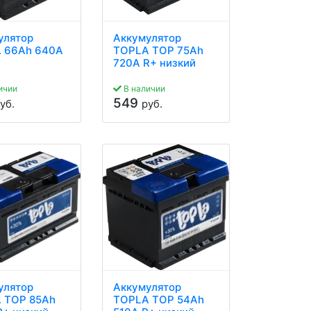
улятор
Аккумулятор
 66Ah 640A
TOPLA TOP 75Ah
720A R+ низкий
ичии
В наличии
549
уб.
руб.
улятор
Аккумулятор
 TOP 85Ah
TOPLA TOP 54Ah