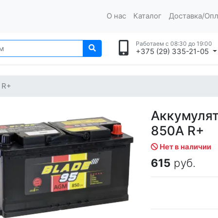
О нас
Каталог
Доставка/Опл
Работаем с 08:30 до 19:00
+375 (29) 335-21-05
 R+
Аккумуля
850A R+
Нет в наличии
615
руб.