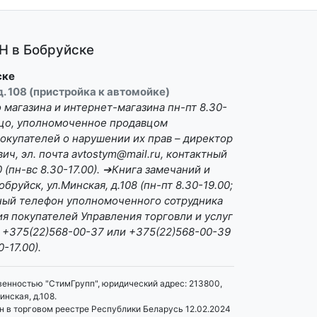
 в Бобруйске
ске
 д. 108 (пристройка к автомойке)
магазина и интернет-магазина пн-пт 8.30-
Лицо, уполномоченное продавцом
окупателей о нарушении их прав – директор
ч, эл. почта avtostym@mail.ru, контактный
(пн-вс 8.30-17.00). ➔Книга замечаний и
бруйск, ул.Минская, д.108 (пн-пт 8.30-19.00;
ктный телефон уполномоченного сотрудника
я покупателей Управления торговли и услуг
 +375(22)568-00-37 или +375(22)568-00-39
0-17.00).
венностью "СтимГрупп", юридический адрес: 213800,
инская, д.108.
 в торговом реестре Республики Беларусь 12.02.2024