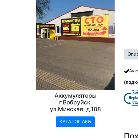
Опи
Акк
(подх
Аккумуляторы
г.Бобруйск,
ул.Минская, д.108
КАТАЛОГ АКБ
По