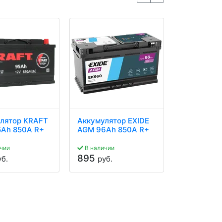
лятор KRAFT
Аккумулятор EXIDE
Аккумулят
Ah 850A R+
AGM 96Ah 850A R+
AGM 95Ah 
чии
В наличии
В наличии
895
745
уб.
руб.
руб.