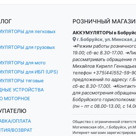
АЛОГ
РОЗНИЧНЫЙ МАГАЗИН
УЛЯТОРЫ для легковых
АККУМУЛЯТОРЫ в Бобруй
г. Бобруйск, ул. Минская,
➔Режим работы розничного 
УЛЯТОРЫ для грузовых
19.00; сб-вс 8.30-17.00. ➔
рассматривать обращение п
МУЛЯТОРЫ для мото
Михайлов Кирилл Геннадьеви
УЛЯТОРЫ для ИБП (UPS)
телефон +375(44)552-59-90 
предложений по адресу: г.Бо
МУЛЯТОРЫ тяговые
сб-вс 8.30-17.00). ➔Конта
ДНЫЕ УСТРОЙСТВА
для рассмотрения обращени
О МОТОРНОЕ
Бобруйского горисполкома:
(пн – пт с 08.00-13.00, с 14.0
УПАТЕЛЮ
АВКА/ОПЛАТА
Общество с ограниченной ответст
Могилевская обл., г.Бобруйск, ул.М
НТИЯ/ВОЗВРАТ
Интернет-магазин зарегистрирован