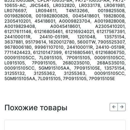
BJ3210655BA, CPLA-10655-BA, FK72-10655-AA, FK72-
10655-AC, J9C5445, LR032820, LR033178, LR061981,
LR076697, LR094611, T4N13266, 0019825508,
0019828008, 001982800826, 0045418601, 19828008,
2305410201, 45418601, A0009823704, A0019828008,
A0019829408, A0045418601, A2305410201,
61217611146, 61216805461, 61216924021, 61217567391,
244100011R, 24410-0519R, 1201048, 13575154,
3637881, 95179614, 1620012780, 5600TW, 7905525307,
9678006180, 99961107010, 244100011R, 24410-0519R,
7711424423, 61210147399, 61216805461, 61216806750,
000915105CC, 7L0915105, 7P0915105, 000915105CC,
L0915105, 7P0915105, 2680235010, 268AS35010,
000915105CC, 5GM915105AA, 7P0915105E, 13575154,
31255132, 31255362, 31255363, 000915105CC,
5GM915105AA, 7L0915105, 7P0915105, 7P0915105E
Похожие товары