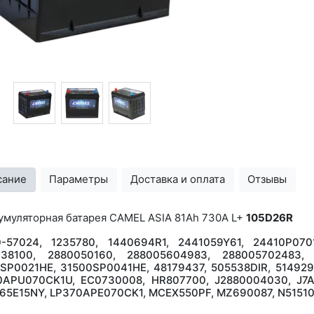
сание
Параметры
Доставка и оплата
Отзывы
умуляторная батарея CAMEL ASIA 81Ah 730A L+
105D26R
-57024, 1235780, 1440694R1, 2441059Y61, 24410P0701
038100, 2880050160, 288005604983, 288005702483, 
SP0021HE, 31500SP0041HE, 48179437, 505538DIR, 5149290
APU070CK1U, EC0730008, HR807700, J2880004030, J7AZ
65E15NY, LP370APE070CK1, MCEX550PF, MZ690087, N51510