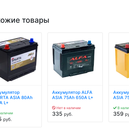
хожие товары
умулятор
Аккумулятор ALFA
Аккуму
RTA ASIA 80Ah
ASIA 75Ah 650A L+
ASIA 7
A L+
Нет в наличии
В нали
335
359
наличии
руб.
р
5
руб.