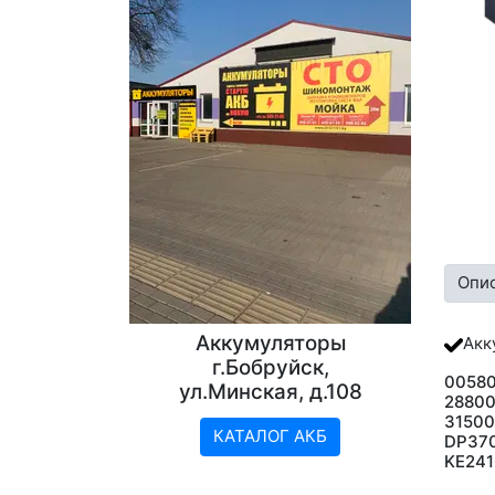
Опи
Аккумуляторы
Акк
г.Бобруйск,
00580
ул.Минская, д.108
2880
31500
КАТАЛОГ АКБ
DP370
KE241