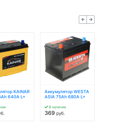
лятор KAINAR
Аккумулятор WESTA
Аккумулят
5Ah 640A L+
ASIA 75Ah 680A L+
ASIA 82Ah
чии
В наличии
Нет в нали
369
349
уб.
руб.
руб.