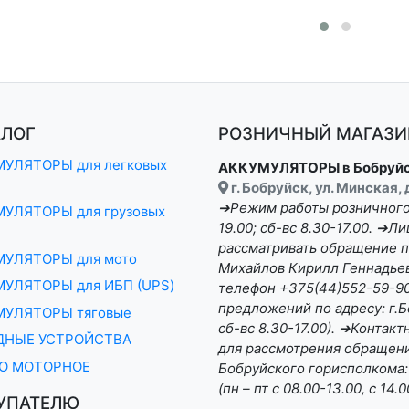
АЛОГ
РОЗНИЧНЫЙ МАГАЗИН
УЛЯТОРЫ для легковых
АККУМУЛЯТОРЫ в Бобруй
г. Бобруйск, ул. Минская,
➔Режим работы розничного 
УЛЯТОРЫ для грузовых
19.00; сб-вс 8.30-17.00. ➔
рассматривать обращение п
МУЛЯТОРЫ для мото
Михайлов Кирилл Геннадьеви
УЛЯТОРЫ для ИБП (UPS)
телефон +375(44)552-59-90 
предложений по адресу: г.Бо
МУЛЯТОРЫ тяговые
сб-вс 8.30-17.00). ➔Конта
ДНЫЕ УСТРОЙСТВА
для рассмотрения обращени
О МОТОРНОЕ
Бобруйского горисполкома:
(пн – пт с 08.00-13.00, с 14.0
УПАТЕЛЮ