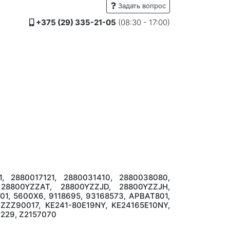
Задать вопрос
+375 (29) 335-21-05
(08:30 - 17:00)
, 2880017121, 2880031410, 2880038080,
28800YZZAT, 28800YZZJD, 28800YZZJH,
1, 5600X6, 9118695, 93168573, APBAT801,
ZZ90017, KE241-80E19NY, KE24165E10NY,
229, Z2157070