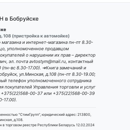
 в Бобруйске
ске
 д. 108 (пристройка к автомойке)
магазина и интернет-магазина пн-пт 8.30-
Лицо, уполномоченное продавцом
окупателей о нарушении их прав – директор
ч, эл. почта avtostym@mail.ru, контактный
(пн-вс 8.30-17.00). ➔Книга замечаний и
бруйск, ул.Минская, д.108 (пн-пт 8.30-19.00;
ктный телефон уполномоченного сотрудника
я покупателей Управления торговли и услуг
 +375(22)568-00-37 или +375(22)568-00-39
0-17.00).
венностью "СтимГрупп", юридический адрес: 213800,
инская, д.108.
 в торговом реестре Республики Беларусь 12.02.2024