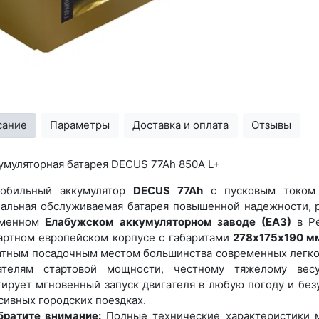
сание
Параметры
Доставка и оплата
Отзывы
умуляторная батарея DECUS 77Ah 850A L+
мобильный аккумулятор
DECUS 77Ah
с пусковым токо
альная обслуживаемая батарея повышенной надежности, р
еменном
Елабужском аккумуляторном заводе (ЕАЗ)
в Ре
артном европейском корпусе с габаритами
278х175х190 м
атным посадочным местом большинства современных легко
ателям стартовой мощности, честному тяжелому вес
тирует мгновенный запуск двигателя в любую погоду и бе
сивных городских поездках.
братите внимание:
Полные технические характеристики м