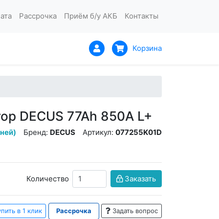
ата
Рассрочка
Приём б/у АКБ
Контакты
Корзина
ор DECUS 77Ah 850A L+
дней)
Бренд:
DECUS
Артикул:
077255K01D
Количество
Заказать
пить в 1 клик
Рассрочка
Задать вопрос