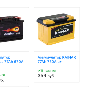
лятор
Аккумулятор KAINAR
Аккумуля
LL 77Ah 670A
77Ah 750A L+
74Ah 760A
В наличии
Нет в нали
359
345
чии
руб.
руб.
уб.