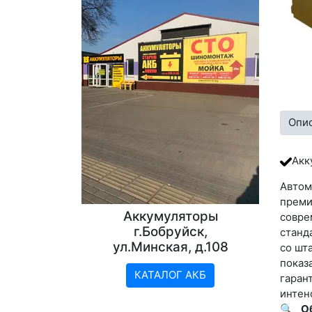
Опи
Акк
Авто
преми
Аккумуляторы
совр
г.Бобруйск,
станд
ул.Минская, д.108
со шт
показ
КАТАЛОГ АКБ
гаран
интен
🔍
О