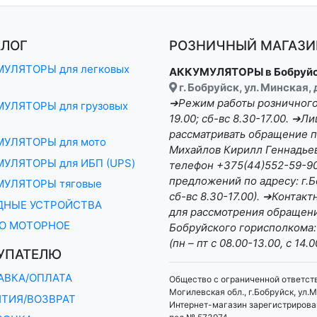
АЛОГ
РОЗНИЧНЫЙ МАГАЗИН
УЛЯТОРЫ для легковых
АККУМУЛЯТОРЫ в Бобруй
г. Бобруйск, ул. Минская,
➔Режим работы розничного 
УЛЯТОРЫ для грузовых
19.00; сб-вс 8.30-17.00. ➔
рассматривать обращение п
МУЛЯТОРЫ для мото
Михайлов Кирилл Геннадьеви
УЛЯТОРЫ для ИБП (UPS)
телефон +375(44)552-59-90 
предложений по адресу: г.Бо
МУЛЯТОРЫ тяговые
сб-вс 8.30-17.00). ➔Конта
ДНЫЕ УСТРОЙСТВА
для рассмотрения обращени
О МОТОРНОЕ
Бобруйского горисполкома:
(пн – пт с 08.00-13.00, с 14.0
УПАТЕЛЮ
АВКА/ОПЛАТА
Общество с ограниченной ответст
Могилевская обл., г.Бобруйск, ул.М
НТИЯ/ВОЗВРАТ
Интернет-магазин зарегистрирован