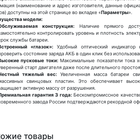
мация (наименование и адрес изготовителя, данные офици
ов) доступны на этой странице во вкладке «
Параметры
».
ущества модели:
Обслуживаемая конструкция:
Наличие прямого досту
самостоятельно контролировать уровень и плотность элек
срок службы батареи.
Встроенный «глазок»:
Удобный оптический индикатор н
проверить состояние заряда АКБ в один клик без использов
Высокие пусковые токи:
Максимальные показатели тока х
уверенный старт двигателя даже после длительного просто
Честный тяжелый вес:
Увеличенная масса батареи сви
массивных свинцовых пластин. Это обеспечивает высо
защищает активную массу от разрушения.
Премиальная гарантия 3 года:
Бескомпромиссное качество
современного завода России подтверждаются рекордной о
хожие товары