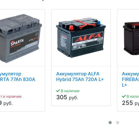
умулятор
Аккумулятор ALFA
Аккуму
RTA 77Ah 830A
Hybrid 75Ah 720A L+
FIREBA
L+
В наличии
305
т в наличии
В нали
руб.
9
255
руб.
р