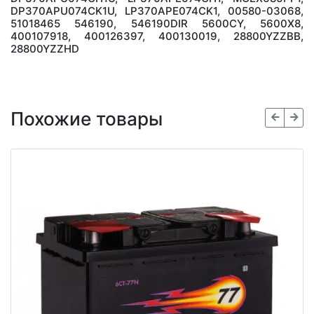
DP370APU074CK1U, LP370APE074CK1, 00580-03068,
51018465 546190, 546190DIR 5600CY, 5600X8,
400107918, 400126397, 400130019, 28800YZZBB,
28800YZZHD
Похожие товары