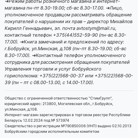
➔Режим работы розничного магазина и интернет-
магазина пн-пт 8.30-19.00; сб-вс 8.30-17.00. ➔Лицо,
уполномоченное продавцом рассматривать обращение
покупателей о нарушении их прав – директор Михайлов
Кирилл Геннадьевич, эл. почта avtostym@mail.ru,
контактный телефон +375(44)552-59-90 (пн-вс 8.30-
17.00). ➔Книга замечаний и предложений по адресу:
г.Бобруйск, ул.Минская, д.108 (пн-пт 8.30-19.00; сб-вс
8.30-17.00). ➔Контактный телефон уполномоченного
сотрудника для рассмотрения обращения покупателей
Управления торговли и услуг Бобруйского
горисполкома: +375(22)568-00-37 или +375(22)568-00-
39 (пн – пт с 08.00-13.00, с 14.00-17.00).
Общество с ограниченной ответственностью "СтимГрупп",
юридический адрес: 213800, Могилевская обл., г.Бобруйск,
ул.Минская, д.108.
Интернет-магазин зарегистрирован в торговом реестре Республики
Беларусь 12.02.2024 под № 573974
Свидетельство о регистрации №790850006 (УНП) выдано 02.10.2013
Бобруйским городским исполнительным комитетом