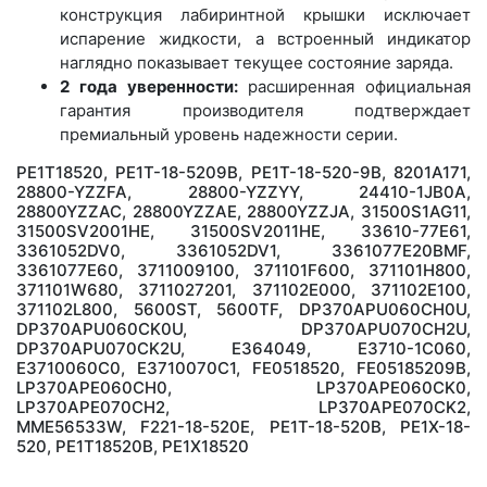
конструкция лабиринтной крышки исключает
испарение жидкости, а встроенный индикатор
наглядно показывает текущее состояние заряда.
2 года уверенности:
расширенная официальная
гарантия производителя подтверждает
премиальный уровень надежности серии.
PE1T18520, PE1T-18-5209B, PE1T-18-520-9B, 8201A171,
28800-YZZFA, 28800-YZZYY, 24410-1JB0A,
28800YZZAC, 28800YZZAE, 28800YZZJA, 31500S1AG11,
31500SV2001HE, 31500SV2011HE, 33610-77E61,
3361052DV0, 3361052DV1, 3361077E20BMF,
3361077E60, 3711009100, 371101F600, 371101H800,
371101W680, 3711027201, 371102E000, 371102E100,
371102L800, 5600ST, 5600TF, DP370APU060CH0U,
DP370APU060CK0U, DP370APU070CH2U,
DP370APU070CK2U, E364049, E3710-1C060,
E3710060C0, E3710070C1, FE0518520, FE05185209B,
LP370APE060CH0, LP370APE060CK0,
LP370APE070CH2, LP370APE070CK2,
MME56533W, F221-18-520E, PE1T-18-520B, PE1X-18-
520, PE1T18520B, PE1X18520