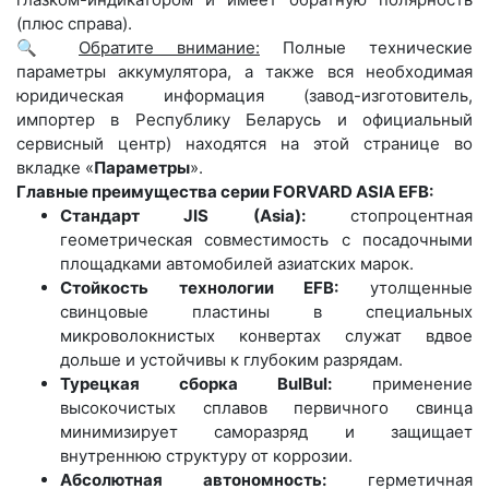
(плюс справа).
🔍
Обратите внимание:
Полные технические
параметры аккумулятора, а также вся необходимая
юридическая информация (завод-изготовитель,
импортер в Республику Беларусь и официальный
сервисный центр) находятся на этой странице во
вкладке «
Параметры
».
Главные преимущества серии FORVARD ASIA EFB:
Стандарт JIS (Asia):
стопроцентная
геометрическая совместимость с посадочными
площадками автомобилей азиатских марок.
Стойкость технологии EFB:
утолщенные
свинцовые пластины в специальных
микроволокнистых конвертах служат вдвое
дольше и устойчивы к глубоким разрядам.
Турецкая сборка BulBul:
применение
высокочистых сплавов первичного свинца
минимизирует саморазряд и защищает
внутреннюю структуру от коррозии.
Абсолютная автономность:
герметичная