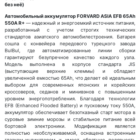
без неё)
Автомобильный аккумулятор FORVARD ASIA EFB 65Ah
550A R+
— надежный и энергоемкий источник питания,
разработанный с учетом строгих технических
стандартов азиатского автомобилестроения. Батарея
сошла с конвейера передового турецкого завода
BulBul, где автоматизированные линии сборки
гарантируют безупречное качество каждого узла.
Модель выполнена в корпусе стандарта JIS
(выступающие верхние клеммы) и обладает
увеличенной емкостью 65Ah, что делает её идеальным
выбором для современных японских и корейских
кроссоверов, седанов и минивэнов с повышенным
уровнем энергопотребления. Благодаря технологии
EFB (Enhanced Flooded Battery) и пусковому току 550А,
аккумулятор обеспечивает безотказный старт мотора в
суровые зимние морозы и стабильное питание всей
бортовой электроники. Модификация является
полностью необслуживаемой, оснащена встроенным
глазком-индикатором и имеет обратную полярность