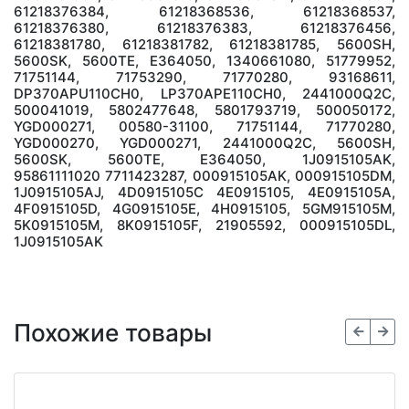
61218376384, 61218368536, 61218368537,
61218376380, 61218376383, 61218376456,
61218381780, 61218381782, 61218381785, 5600SH,
5600SK, 5600TE, E364050, 1340661080, 51779952,
71751144, 71753290, 71770280, 93168611,
DP370APU110CH0, LP370APE110CH0, 2441000Q2C,
500041019, 5802477648, 5801793719, 500050172,
YGD000271, 00580-31100, 71751144, 71770280,
YGD000270, YGD000271, 2441000Q2C, 5600SH,
5600SK, 5600TE, E364050, 1J0915105AK,
95861111020 7711423287, 000915105AK, 000915105DM,
1J0915105AJ, 4D0915105C 4E0915105, 4E0915105A,
4F0915105D, 4G0915105E, 4H0915105, 5GM915105M,
5K0915105M, 8K0915105F, 21905592, 000915105DL,
1J0915105AK
Похожие товары