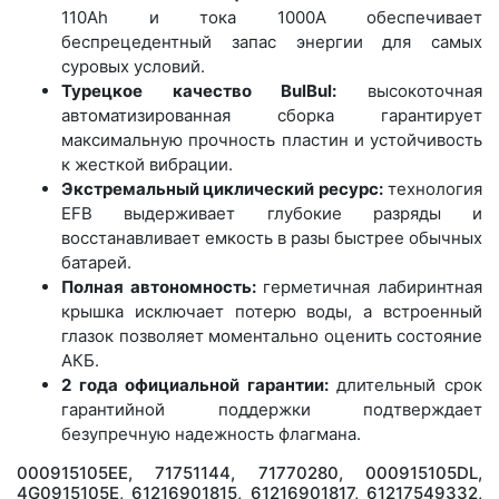
110Ah и тока 1000А обеспечивает
беспрецедентный запас энергии для самых
суровых условий.
Турецкое качество BulBul:
высокоточная
автоматизированная сборка гарантирует
максимальную прочность пластин и устойчивость
к жесткой вибрации.
Экстремальный циклический ресурс:
технология
EFB выдерживает глубокие разряды и
восстанавливает емкость в разы быстрее обычных
батарей.
Полная автономность:
герметичная лабиринтная
крышка исключает потерю воды, а встроенный
глазок позволяет моментально оценить состояние
АКБ.
2 года официальной гарантии:
длительный срок
гарантийной поддержки подтверждает
безупречную надежность флагмана.
000915105EE, 71751144, 71770280, 000915105DL,
4G0915105E, 61216901815, 61216901817, 61217549332,