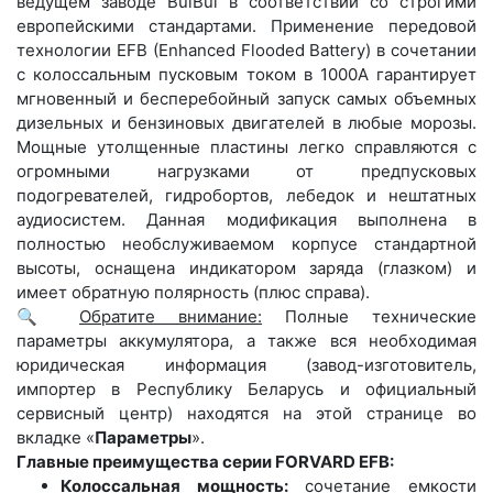
ведущем заводе BulBul в соответствии со строгими
европейскими стандартами. Применение передовой
технологии EFB (Enhanced Flooded Battery) в сочетании
с колоссальным пусковым током в 1000А гарантирует
мгновенный и бесперебойный запуск самых объемных
дизельных и бензиновых двигателей в любые морозы.
Мощные утолщенные пластины легко справляются с
огромными нагрузками от предпусковых
подогревателей, гидробортов, лебедок и нештатных
аудиосистем. Данная модификация выполнена в
полностью необслуживаемом корпусе стандартной
высоты, оснащена индикатором заряда (глазком) и
имеет обратную полярность (плюс справа).
🔍
Обратите внимание:
Полные технические
параметры аккумулятора, а также вся необходимая
юридическая информация (завод-изготовитель,
импортер в Республику Беларусь и официальный
сервисный центр) находятся на этой странице во
вкладке «
Параметры
».
Главные преимущества серии FORVARD EFB:
Колоссальная мощность:
сочетание емкости