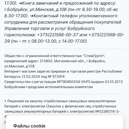
17.00). ➔Книга замечаний и предложений по адресу:
г.Бобруйск, ул.Минская, д.108 (пн-пт 8.30-19.00; сб-вс
8.30-17.00). ➔Контактный телефон уполномоченного
сотрудника для рассмотрения обращения покупателей
Управления торговли и услуг Бобруйского
горисполкома: +375(22)568-00-37 или +375(22)568-00-
39 (пн – пт с 08.00-13.00, с 14.00-17.00).
Общество с ограниченной ответственностью "СтимГрупп",
юридический адрес: 213800, Могилевская обл., г.Бобруйск,
ул.Минская, д.108.
Интернет-магазин зарегистрирован в торговом реестре Республики
Беларусь 12.02.2024 под № 573974
Свидетельство о регистрации №790850006 (УНП) выдано 02.10.2013
Бобруйским городским исполнительным комитетом
• Лицензия на закупку отработанных свинцовых аккумуляторных
батарей с электролитом (Закупка у физических лиц отработанных
свинцовых аккумуляторных батарей с электролитом) №02260/16-2-
4/4 от 01.04.2019 выдана Министерством промышленности РБ,
действует бессрочно
Файлы cookie