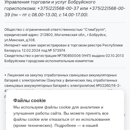
Управления торговли и услуг Бобруйского
горисполкома: +375(22)568-00-37 или +375(22)568-00-
39 (пн – пт с 08.00-13.00, с 14.00-17.00).
Общество с ограниченной ответственностью "СтимГрупп",
юридический адрес: 213800, Могилевская обл., г.Бобруйск,
ул.Минская, д.108.
Интернет-магазин зарегистрирован в торговом реестре Республики
Беларусь 12.02.2024 под № 573974
Свидетельство о регистрации №790850006 (УНП) выдано 02.10.2013
Бобруйским городским исполнительным комитетом
• Лицензия на закупку отработанных свинцовых аккумуляторных
батарей с электролитом (Закупка у физических лиц отработанных
свинцовых аккумуляторных батарей с электролитом) №02260/16-2-
4/4 от 01.04.2019 выдана Министерством промышленности РБ,
действует бессрочно
Файлы cookie
Мы используем файлы cookie для аналитики и
улучшения работы сайта. Вы можете принять все
файлы cookie или отказаться от их использования
(кроме технических). Подробнее — в нашей