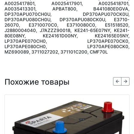
A0025417801, A0025417901, A0025418701,
A0035413301, APBAT800, B441080E0GVA,
DP370APU070CH0U, DP370APU070CK0U,
DP370APU080CH0U, DP370APU080CK0U, E3710-
26070, E3710070C0, E3710080C0, E51518520,
J2880004040, J7AZZZ90018, KE241-65E07NY, KE241-
80E08NY, KE24161D00NY, KE24165E05NY,
LP370APE070CH0, LP370APE070CK0,
LP370APE080CH0, LP370APE080CK0,
MZ690089, 3711027202, 371101C200, CMF70L
Похожие товары