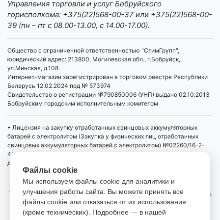
Управления торговли и услуг Бобруйского
горисполкома: +375(22)568-00-37 или +375(22)568-00-
39 (пн – пт с 08.00-13.00, с 14.00-17.00).
Общество с ограниченной ответственностью "СтимГрупп",
юридический адрес: 213800, Могилевская обл., г.Бобруйск,
ул.Минская, д.108.
Интернет-магазин зарегистрирован в торговом реестре Республики
Беларусь 12.02.2024 под № 573974
Свидетельство о регистрации №790850006 (УНП) выдано 02.10.2013
Бобруйским городским исполнительным комитетом
• Лицензия на закупку отработанных свинцовых аккумуляторных
батарей с электролитом (Закупка у физических лиц отработанных
свинцовых аккумуляторных батарей с электролитом) №02260/16-2-
4/4 от 01.04.2019 выдана Министерством промышленности РБ,
действует бессрочно
Файлы cookie
Мы используем файлы cookie для аналитики и
улучшения работы сайта. Вы можете принять все
файлы cookie или отказаться от их использования
(кроме технических). Подробнее — в нашей