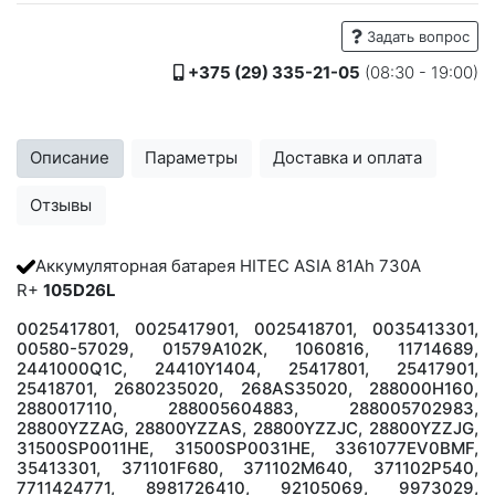
Задать вопрос
+375 (29) 335-21-05
(08:30 - 19:00)
Описание
Параметры
Доставка и оплата
Отзывы
Аккумуляторная батарея HITEC ASIA 81Ah 730A
R+
105D26L
0025417801, 0025417901, 0025418701, 0035413301,
00580-57029, 01579A102K, 1060816, 11714689,
2441000Q1C, 24410Y1404, 25417801, 25417901,
25418701, 2680235020, 268AS35020, 288000H160,
2880017110, 288005604883, 288005702983,
28800YZZAG, 28800YZZAS, 28800YZZJC, 28800YZZJG,
31500SP0011HE, 31500SP0031HE, 3361077EV0BMF,
35413301, 371101F680, 371102M640, 371102P540,
7711424771, 8981726410, 92105069, 9973029,