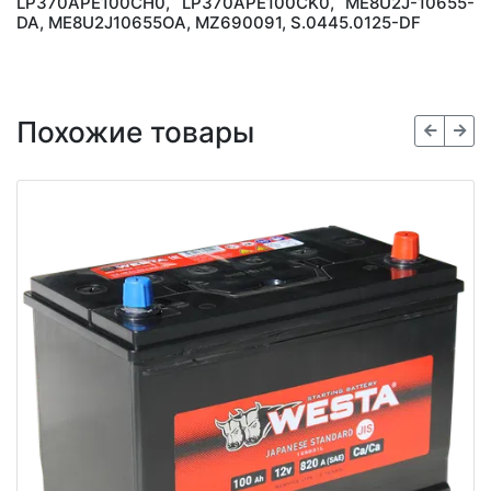
LP370APE100CH0, LP370APE100CK0, ME8U2J-10655-
DA, ME8U2J10655OA, MZ690091, S.0445.0125-DF
Похожие товары