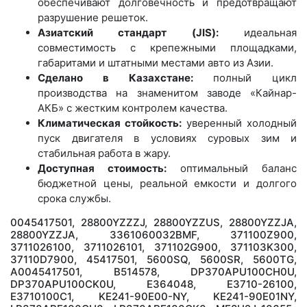
обеспечивают долговечность и предотвращают
разрушение решеток.
Азиатский стандарт (JIS):
идеальная
совместимость с крепежными площадками,
габаритами и штатными местами авто из Азии.
Сделано в Казахстане:
полный цикл
производства на знаменитом заводе «Кайнар-
АКБ» с жестким контролем качества.
Климатическая стойкость:
уверенный холодный
пуск двигателя в условиях суровых зим и
стабильная работа в жару.
Доступная стоимость:
оптимальный баланс
бюджетной цены, реальной емкости и долгого
срока службы.
0045417501, 28800YZZZJ, 28800YZZUS, 28800YZZJA,
28800YZZJA, 3361060032BMF, 371100Z900,
3711026100, 3711026101, 371102G900, 371103K300,
37110D7900, 45417501, 5600SQ, 5600SR, 5600TG,
A0045417501, B514578, DP370APU100CH0U,
DP370APU100CK0U, E364048, E3710-26100,
E3710100C1, KE241-90E00-NY, KE241-90E01NY,