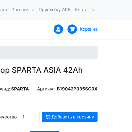
ата
Рассрочка
Приём б/у АКБ
Контакты
Корзина
ор SPARTA ASIA 42Ah
ренд:
SPARTA
Артикул:
B19042P035SC0X
ичество
Добавить в корзину