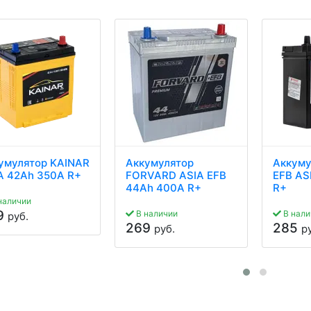
умулятор KAINAR
Аккумулятор
Аккуму
A 42Ah 350A R+
FORVARD ASIA EFB
EFB AS
44Ah 400A R+
R+
наличии
9
В наличии
В нали
руб.
269
285
руб.
р