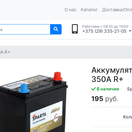
О нас
Каталог
Доставка/Опл
Работаем с 08:30 до 19:00
+375 (29) 335-21-05
0A R+
Аккумулят
350A R+
В наличии
Б
195
руб.
Кол