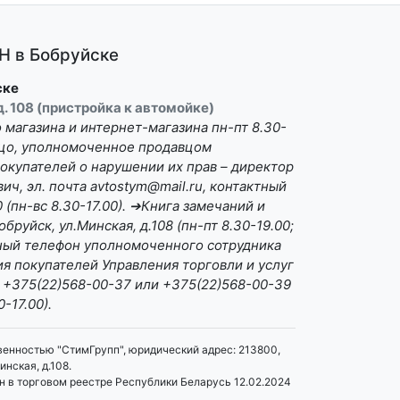
 в Бобруйске
ске
 д. 108 (пристройка к автомойке)
магазина и интернет-магазина пн-пт 8.30-
Лицо, уполномоченное продавцом
окупателей о нарушении их прав – директор
ч, эл. почта avtostym@mail.ru, контактный
(пн-вс 8.30-17.00). ➔Книга замечаний и
бруйск, ул.Минская, д.108 (пн-пт 8.30-19.00;
ктный телефон уполномоченного сотрудника
я покупателей Управления торговли и услуг
 +375(22)568-00-37 или +375(22)568-00-39
0-17.00).
венностью "СтимГрупп", юридический адрес: 213800,
инская, д.108.
 в торговом реестре Республики Беларусь 12.02.2024