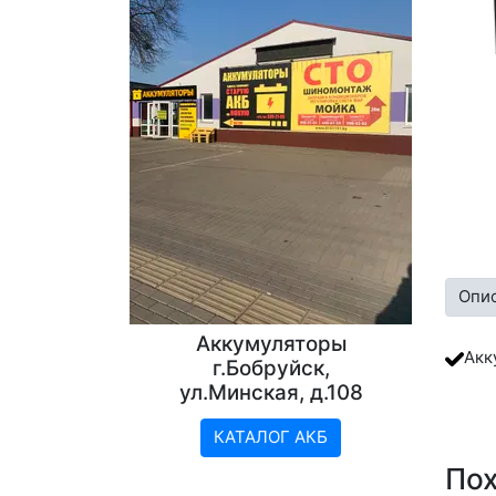
Опи
Аккумуляторы
Акк
г.Бобруйск,
ул.Минская, д.108
КАТАЛОГ АКБ
По