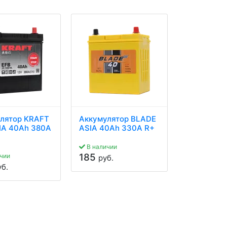
лятор KRAFT
Аккумулятор BLADE
Аккумулят
IA 40Ah 380A
ASIA 40Ah 330A R+
ASIA 44Ah
В наличии
В наличии
185
295
чии
руб.
руб.
уб.