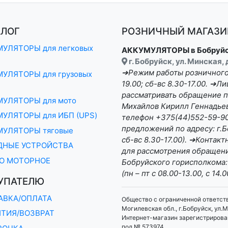
АЛОГ
РОЗНИЧНЫЙ МАГАЗИН
УЛЯТОРЫ для легковых
АККУМУЛЯТОРЫ в Бобруй
г. Бобруйск, ул. Минская,
➔Режим работы розничного 
УЛЯТОРЫ для грузовых
19.00; сб-вс 8.30-17.00. ➔
рассматривать обращение п
МУЛЯТОРЫ для мото
Михайлов Кирилл Геннадьеви
УЛЯТОРЫ для ИБП (UPS)
телефон +375(44)552-59-90 
предложений по адресу: г.Бо
МУЛЯТОРЫ тяговые
сб-вс 8.30-17.00). ➔Конта
ДНЫЕ УСТРОЙСТВА
для рассмотрения обращени
О МОТОРНОЕ
Бобруйского горисполкома:
(пн – пт с 08.00-13.00, с 14.0
УПАТЕЛЮ
АВКА/ОПЛАТА
Общество с ограниченной ответст
Могилевская обл., г.Бобруйск, ул.М
НТИЯ/ВОЗВРАТ
Интернет-магазин зарегистрирован
под № 573974