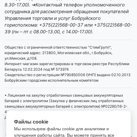
8.30-17.00). ➔Контактный телефон уполномоченного
сотрудника для рассмотрения обращения покупателей
Управления торговли и услуг Бобруйского
горисполкома: +375(22)568-00-37 или +375(22)568-00-
39 (пн – пт с 08.00-13.00, с 14.00-17.00).
Общество с ограниченной ответственностью "СтимГрупп",
юридический адрес: 213800, Могилевская обл., г.Бобруйск,
ул.Минская, д.108.
Интернет-магазин зарегистрирован в торговом реестре Республики
Беларусь 12.02.2024 под № 573974
Свидетельство о регистрации №790850006 (УНП) выдано 02.10.2013
Бобруйским городским исполнительным комитетом
• Лицензия на закупку отработанных свинцовых аккумуляторных
батарей с электролитом (Закупка у физических лиц отработанных
свинцовых аккумуляторных батарей с электролитом) №02260/16-2-
4/4 от 01.04.2019 выдана Министерством промышленности РБ,
действует бессрочно
Файлы cookie
Мы используем файлы cookie для аналитики и
улучшения работы сайта. Вы можете принять все