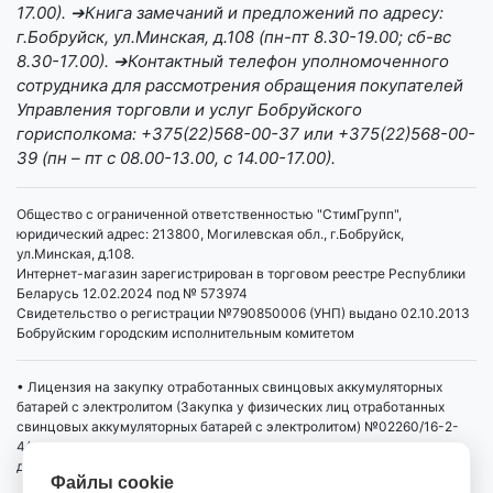
17.00). ➔Книга замечаний и предложений по адресу:
г.Бобруйск, ул.Минская, д.108 (пн-пт 8.30-19.00; сб-вс
8.30-17.00). ➔Контактный телефон уполномоченного
сотрудника для рассмотрения обращения покупателей
Управления торговли и услуг Бобруйского
горисполкома: +375(22)568-00-37 или +375(22)568-00-
39 (пн – пт с 08.00-13.00, с 14.00-17.00).
Общество с ограниченной ответственностью "СтимГрупп",
юридический адрес: 213800, Могилевская обл., г.Бобруйск,
ул.Минская, д.108.
Интернет-магазин зарегистрирован в торговом реестре Республики
Беларусь 12.02.2024 под № 573974
Свидетельство о регистрации №790850006 (УНП) выдано 02.10.2013
Бобруйским городским исполнительным комитетом
• Лицензия на закупку отработанных свинцовых аккумуляторных
батарей с электролитом (Закупка у физических лиц отработанных
свинцовых аккумуляторных батарей с электролитом) №02260/16-2-
4/4 от 01.04.2019 выдана Министерством промышленности РБ,
действует бессрочно
Файлы cookie