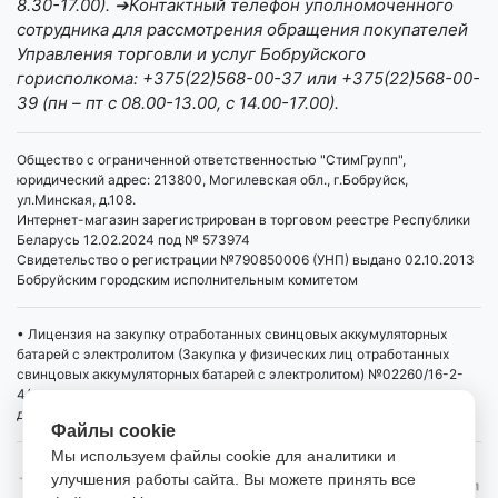
8.30-17.00). ➔Контактный телефон уполномоченного
сотрудника для рассмотрения обращения покупателей
Управления торговли и услуг Бобруйского
горисполкома: +375(22)568-00-37 или +375(22)568-00-
39 (пн – пт с 08.00-13.00, с 14.00-17.00).
Общество с ограниченной ответственностью "СтимГрупп",
юридический адрес: 213800, Могилевская обл., г.Бобруйск,
ул.Минская, д.108.
Интернет-магазин зарегистрирован в торговом реестре Республики
Беларусь 12.02.2024 под № 573974
Свидетельство о регистрации №790850006 (УНП) выдано 02.10.2013
Бобруйским городским исполнительным комитетом
• Лицензия на закупку отработанных свинцовых аккумуляторных
батарей с электролитом (Закупка у физических лиц отработанных
свинцовых аккумуляторных батарей с электролитом) №02260/16-2-
4/4 от 01.04.2019 выдана Министерством промышленности РБ,
действует бессрочно
Файлы cookie
Мы используем файлы cookie для аналитики и
улучшения работы сайта. Вы можете принять все