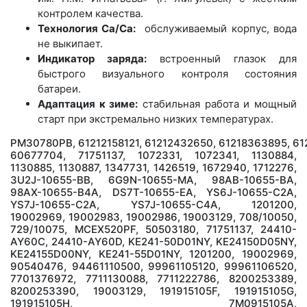
контролем качества.
Технология Ca/Ca:
обслуживаемый корпус, вода
не выкипает.
Индикатор заряда:
встроенный глазок для
быстрого визуального контроля состояния
батареи.
Адаптация к зиме:
стабильная работа и мощный
старт при экстремально низких температурах.
PM30780PB, 61212158121, 61212432650, 61218363895, 61
60677704, 71751137, 1072331, 1072341, 1130884,
1130885, 1130887, 1347731, 1426519, 1672940, 1712276,
3U2J-10655-BB, 6G9N-10655-MA, 98AB-10655-BA,
98AX-10655-B4A, DS7T-10655-EA, YS6J-10655-C2A,
YS7J-10655-C2A, YS7J-10655-C4A, 1201200,
19002969, 19002983, 19002986, 19003129, 708/10050,
729/10075, MCEX520PF, 50503180, 71751137, 24410-
AY60C, 24410-AY60D, KE241-50D01NY, KE24150D05NY,
KE24155D00NY, KE241-55D01NY, 1201200, 19002969,
90540476, 94461110500, 99961105120, 99961106520,
7701376972, 7711130088, 7711222786, 8200253389,
8200253390, 19003129, 191915105F, 191915105G,
191915105H, 7M0915105A,