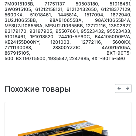
7M0915105B, 71751137, 50503180, 51018461,
3W0915105, 61212158121, 61212432650, 61218377129,
5600КХ, 51018461, 1445814, 1517094, 1672940,
3U2J10655BB, 98AB10655BA, 98AX10655B4A,
ME8U2J10655BA, ME8U2J10655BB, 12772116, 13502627,
93179170, 93197905, 95507661, 95523432, 95523433,
51018461, 1E1018520, 24410-AY60C, B441050D0EVA,
KE24155D00NY, 1201003, 12772116, 5600КХ,
7711130088, 28800YZZIC, 4A0915105A,
867915105, BXT-90T5-
500, BXT90T5500, 1935547, 2247685, BXT-90T5-590
Похожие товары