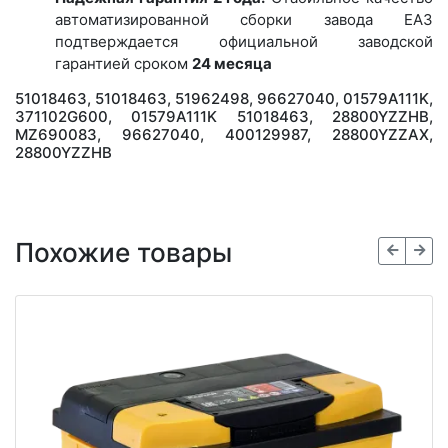
автоматизированной сборки завода ЕАЗ
подтверждается официальной заводской
гарантией сроком
24 месяца
51018463, 51018463, 51962498, 96627040, 01579A111K,
371102G600, 01579A111K 51018463, 28800YZZHB,
MZ690083, 96627040, 400129987, 28800YZZAX,
28800YZZHB
Похожие товары