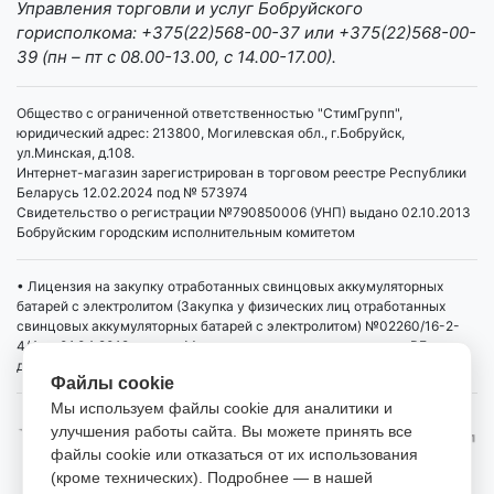
Управления торговли и услуг Бобруйского
горисполкома: +375(22)568-00-37 или +375(22)568-00-
39 (пн – пт с 08.00-13.00, с 14.00-17.00).
Общество с ограниченной ответственностью "СтимГрупп",
юридический адрес: 213800, Могилевская обл., г.Бобруйск,
ул.Минская, д.108.
Интернет-магазин зарегистрирован в торговом реестре Республики
Беларусь 12.02.2024 под № 573974
Свидетельство о регистрации №790850006 (УНП) выдано 02.10.2013
Бобруйским городским исполнительным комитетом
• Лицензия на закупку отработанных свинцовых аккумуляторных
батарей с электролитом (Закупка у физических лиц отработанных
свинцовых аккумуляторных батарей с электролитом) №02260/16-2-
4/4 от 01.04.2019 выдана Министерством промышленности РБ,
действует бессрочно
Файлы cookie
Мы используем файлы cookie для аналитики и
улучшения работы сайта. Вы можете принять все
файлы cookie или отказаться от их использования
(кроме технических). Подробнее — в нашей