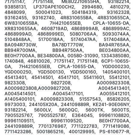
71751147, 71751148, ME8U2J10655HA, 93182214,
93858131, LP370APE100CH2, 2994680, 4810279,
4848099, 500041023, 504184319, 93162328,
93162455, 93162740, 4R8310655BA, 4R8310655CA,
6W8310655BA, 7H4210655EB, CPLA-10655-DA,
XR8310655AA, 4608719AD, 4868999AB, 4868999AC,
4868999AD, 4868999ED, 5080706AA, 5093074AA,
5104848AA, 5170018AA, 5174047AA, 5174048AA,
BA094R730W, BA78DT770W, BA94R765AA,
BB94R700MA, BB94R750AA, BE034800AA,
BE0H7700AA, BE34800AA, 00580-31090, 1334385080,
1740848, 46810026, 71751147, 71751148, 6CP1-10655-
GA, 7H4210655EB, CPLA-10655-DA, YGD000230,
YGD000250, YGD500130, YGD500160, 1405400101,
45413401, 45414501, 45417101, 55411601, 55412101,
9823308, 9827208, A0009823308,
A0009823808,A0009827208, A0045413401,
A0045414501, A0045417101, A0055412101,
A1405400101, А0009823308, 51557543, 85826205,
9973003, 244105X20A, 244109889R, KE241-90E06NY,
93182214, 5600LV, 5600QC, 5600TK, 5600TS,
7905525767, 7905525787, E364045, 99961108820,
99961109511, 99961109520, BE0H7700AA,
244109889R, 7701376967, 7711222783, 7711419086,
7711423286, 5001865216, 400129995, PS-610677-R,