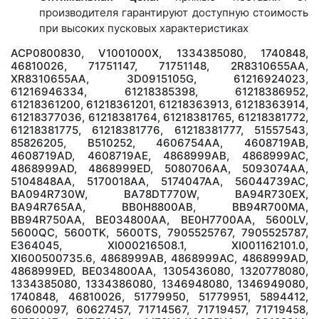
производителя гарантируют доступную стоимость
при высоких пусковых характеристиках
ACP0800830, V1001000X, 1334385080, 1740848,
46810026, 71751147, 71751148, 2R8310655AA,
XR8310655AA, 3D0915105G, 61216924023,
61216946334, 61218385398, 61218386952,
61218361200, 61218361201, 61218363913, 61218363914,
61218377036, 61218381764, 61218381765, 61218381772,
61218381775, 61218381776, 61218381777, 51557543,
85826205, B510252, 4606754AA, 4608719AB,
4608719AD, 4608719AE, 4868999AB, 4868999AC,
4868999AD, 4868999ED, 5080706AA, 5093074AA,
5104848AA, 5170018AA, 5174047AA, 56044739AC,
BA094R730W, BA78DT770W, BA94R730EX,
BA94R765AA, BB0H8800AB, BB94R700MA,
BB94R750AA, BE034800AA, BE0H7700AA, 5600LV,
5600QC, 5600TK, 5600TS, 7905525767, 7905525787,
E364045, XI000216508.1, XI001162101.0,
XI600500735.6, 4868999AB, 4868999AC, 4868999AD,
4868999ED, BE034800AA, 1305436080, 1320778080,
1334385080, 1334386080, 1346948080, 1346949080,
1740848, 46810026, 51779950, 51779951, 5894412,
60600097, 60627457, 71714567, 71719457, 71719458,