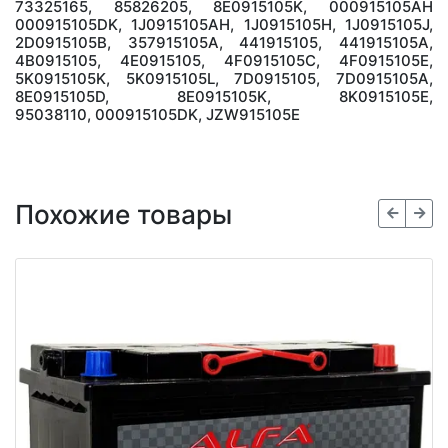
73325165, 85826205, 8E0915105K, 000915105AH
000915105DK, 1J0915105AH, 1J0915105H, 1J0915105J,
2D0915105B, 357915105A, 441915105, 441915105A,
4B0915105, 4E0915105, 4F0915105C, 4F0915105E,
5K0915105K, 5K0915105L, 7D0915105, 7D0915105A,
8E0915105D, 8E0915105K, 8K0915105E,
95038110, 000915105DK, JZW915105E
Похожие товары