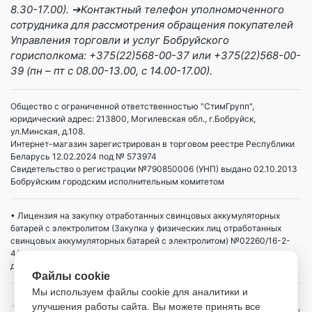
8.30-17.00). ➔Контактный телефон уполномоченного
сотрудника для рассмотрения обращения покупателей
Управления торговли и услуг Бобруйского
горисполкома: +375(22)568-00-37 или +375(22)568-00-
39 (пн – пт с 08.00-13.00, с 14.00-17.00).
Общество с ограниченной ответственностью "СтимГрупп",
юридический адрес: 213800, Могилевская обл., г.Бобруйск,
ул.Минская, д.108.
Интернет-магазин зарегистрирован в торговом реестре Республики
Беларусь 12.02.2024 под № 573974
Свидетельство о регистрации №790850006 (УНП) выдано 02.10.2013
Бобруйским городским исполнительным комитетом
• Лицензия на закупку отработанных свинцовых аккумуляторных
батарей с электролитом (Закупка у физических лиц отработанных
свинцовых аккумуляторных батарей с электролитом) №02260/16-2-
4/4 от 01.04.2019 выдана Министерством промышленности РБ,
действует бессрочно
Файлы cookie
Мы используем файлы cookie для аналитики и
улучшения работы сайта. Вы можете принять все