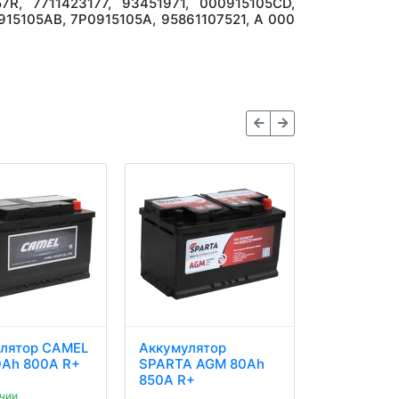
7R, 7711423177, 93451971, 000915105CD,
915105AB, 7P0915105A, 95861107521, A 000
лятор CAMEL
Аккумулятор
Аккумулят
Ah 800A R+
SPARTA AGM 80Ah
DYNAMATR
850A R+
AGM 80Ah
чии