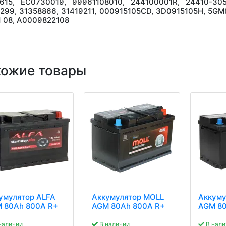
615, EC0730019, 99961108010, 244100001R, 24410-305
299, 31358866, 31419211, 000915105CD, 3D0915105H, 5GM
1 08, A0009822108
хожие товары
умулятор ALFA
Аккумулятор MOLL
Аккуму
 80Ah 800A R+
AGM 80Ah 800A R+
AGM 80
наличии
В наличии
В нали