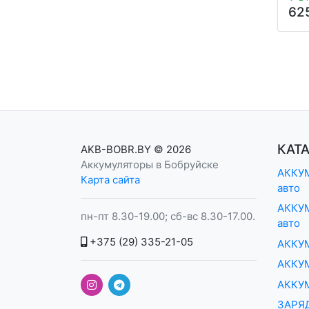
859
775
62
руб.
руб.
КАТ
AKB-BOBR.BY
© 2026
Аккумуляторы в Бобруйске
АККУМ
Карта сайта
авто
АККУМ
пн-пт 8.30-19.00; сб-вс 8.30-17.00.
авто
+375 (29) 335-21-05
АККУ
АККУМ
АККУ
ЗАРЯ