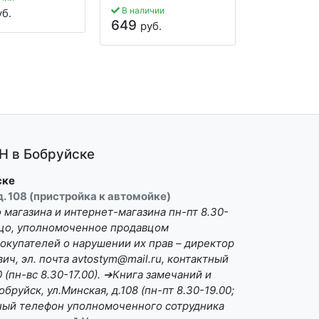
В наличии
Нет в нали
уб.
649
440
руб.
руб.
 в Бобруйске
ске
 д. 108 (пристройка к автомойке)
магазина и интернет-магазина пн-пт 8.30-
Лицо, уполномоченное продавцом
окупателей о нарушении их прав – директор
ч, эл. почта avtostym@mail.ru, контактный
(пн-вс 8.30-17.00). ➔Книга замечаний и
бруйск, ул.Минская, д.108 (пн-пт 8.30-19.00;
ктный телефон уполномоченного сотрудника