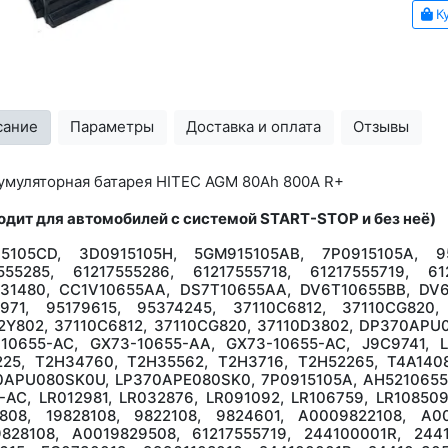
Ку
сание
Параметры
Доставка и оплата
Отзывы
умуляторная батарея HITEC AGM 80Ah 800A R+
одит для автомобилей с системой START-STOP и без неё)
15105CD, 3D0915105H, 5GM915105AB, 7P0915105A, 95
555285, 61217555286, 61217555718, 61217555719, 6
31480, CC1V10655AA, DS7T10655AA, DV6T10655BB, DV6T
1971, 95179615, 95374245, 37110C6812, 37110CG820,
2Y802, 37110C6812, 37110CG820, 37110D3802, DP370AP
10655-AC, GX73-10655-AA, GX73-10655-AC, J9C9741, L
25, T2H34760, T2H35562, T2H3716, T2H52265, T4A1408
APU080SK0U, LP370APE080SK0, 7P0915105A, AH5210655A
-AC, LR012981, LR032876, LR091092, LR106759, LR108509
0808, 19828108, 9822108, 9824601, А0009822108, А0
828108, А0019829508, 61217555719, 244100001R, 2441