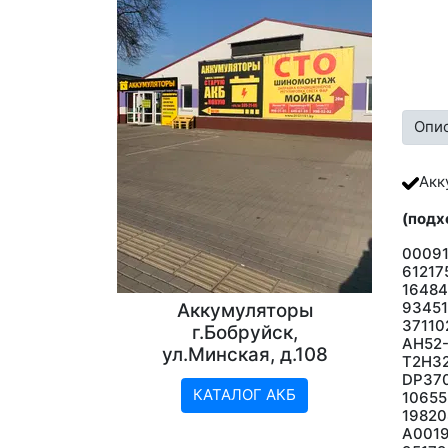
Опи
Акк
(подх
0009
61217
16484
9345
Аккумуляторы
37110
г.Бобруйск,
AH52-
ул.Минская, д.108
T2H32
DP370
КАТАЛОГ АКБ
10655
1982
А0019