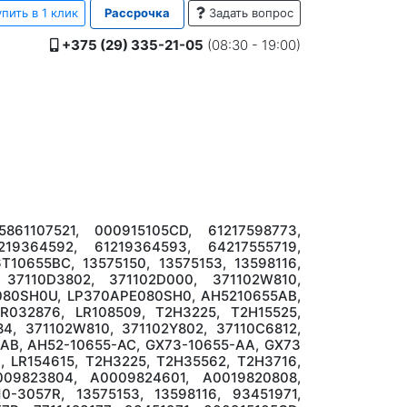
пить в 1 клик
Рассрочка
Задать вопрос
+375 (29) 335-21-05
(08:30 - 19:00)
861107521, 000915105CD, 61217598773,
1219364592, 61219364593, 64217555719,
10655BC, 13575150, 13575153, 13598116,
 37110D3802, 371102D000, 371102W810,
U080SH0U, LP370APE080SH0, AH5210655AB,
R032876, LR108509, T2H3225, T2H15525,
4, 371102W810, 371102Y802, 37110C6812,
B, AH52-10655-AC, GX73-10655-AA, GX73
, LR154615, T2H3225, T2H35562, T2H3716,
009823804, А0009824601, А0019820808,
0-3057R, 13575153, 13598116, 93451971,