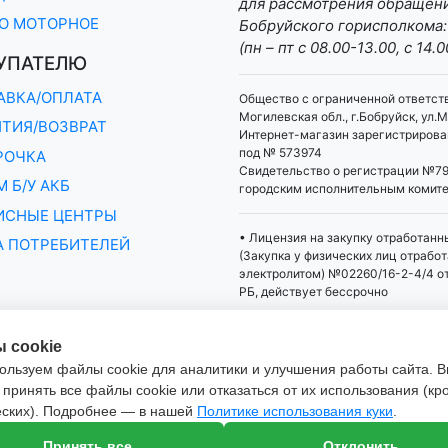
для рассмотрения обращени
О МОТОРНОЕ
Бобруйского горисполкома:
(пн – пт с 08.00-13.00, с 14.0
УПАТЕЛЮ
АВКА/ОПЛАТА
Общество с ограниченной ответст
Могилевская обл., г.Бобруйск, ул.М
НТИЯ/ВОЗВРАТ
Интернет-магазин зарегистрирован
под № 573974
РОЧКА
Свидетельство о регистрации №79
 Б/У АКБ
городским исполнительным комит
ИСНЫЕ ЦЕНТРЫ
• Лицензия на закупку отработанн
А ПОТРЕБИТЕЛЕЙ
(Закупка у физических лиц отрабо
электролитом) №02260/16-2-4/4 о
РБ, действует бессрочно
 cookie
ользуем файлы cookie для аналитики и улучшения работы сайта. 
принять все файлы cookie или отказаться от их использования (кр
еских). Подробнее — в нашей
Политике использования куки
.
Настройка файлов cookie
Принять все
Отклонить