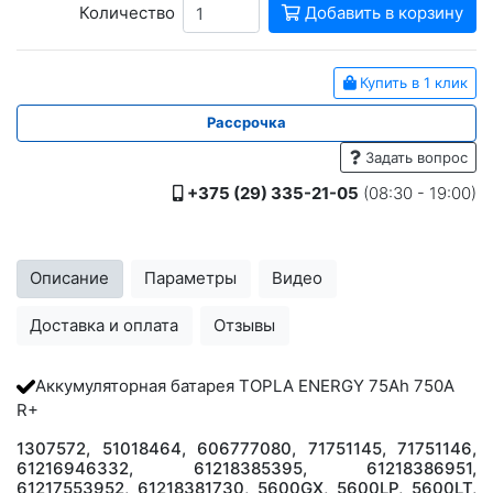
Количество
Добавить в корзину
Купить в 1 клик
Рассрочка
Задать вопрос
+375 (29) 335-21-05
(08:30 - 19:00)
Описание
Параметры
Видео
Доставка и оплата
Отзывы
Аккумуляторная батарея TOPLA ENERGY 75Ah 750A
R+
1307572, 51018464, 606777080, 71751145, 71751146,
61216946332, 61218385395, 61218386951,
61217553952, 61218381730, 5600GX, 5600LP, 5600LT,