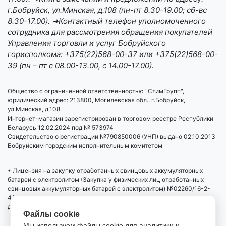
г.Бобруйск, ул.Минская, д.108 (пн-пт 8.30-19.00; сб-вс
8.30-17.00). ➔Контактный телефон уполномоченного
сотрудника для рассмотрения обращения покупателей
Управления торговли и услуг Бобруйского
горисполкома: +375(22)568-00-37 или +375(22)568-00-
39 (пн – пт с 08.00-13.00, с 14.00-17.00).
Общество с ограниченной ответственностью "СтимГрупп",
юридический адрес: 213800, Могилевская обл., г.Бобруйск,
ул.Минская, д.108.
Интернет-магазин зарегистрирован в торговом реестре Республики
Беларусь 12.02.2024 под № 573974
Свидетельство о регистрации №790850006 (УНП) выдано 02.10.2013
Бобруйским городским исполнительным комитетом
• Лицензия на закупку отработанных свинцовых аккумуляторных
батарей с электролитом (Закупка у физических лиц отработанных
свинцовых аккумуляторных батарей с электролитом) №02260/16-2-
4/4 от 01.04.2019 выдана Министерством промышленности РБ,
действует бессрочно
Файлы cookie
Мы используем файлы cookie для аналитики и