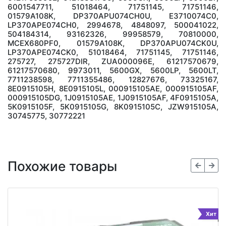
6001547711, 51018464, 71751145, 71751146,
01579A108K, DP370APU074CH0U, E3710074C0,
LP370APE074CH0, 2994678, 4848097, 500041022,
504184314, 93162326, 99958579, 70810000,
MCEX680PF0, 01579A108K, DP370APU074CK0U,
LP370APE074CK0, 51018464, 71751145, 71751146,
275727, 275727DIR, ZUA000096E, 61217570679,
61217570680, 9973011, 5600GX, 5600LP, 5600LT,
7711238598, 7711355486, 12827676, 73325167,
8E0915105H, 8E0915105L, 000915105AE, 000915105AF,
000915105DG, 1J0915105AE, 1J0915105AF, 4F0915105A,
5K0915105F, 5K0915105G, 8K0915105C, JZW915105A,
30745775, 30772221
Похожие товары
Хит