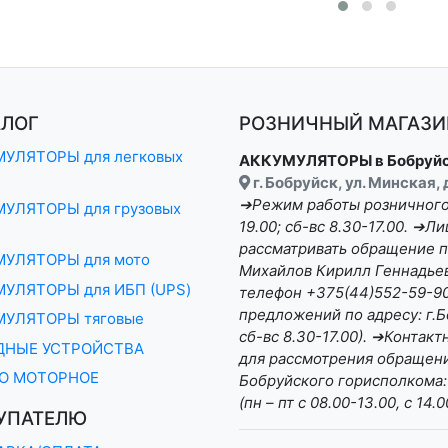
АЛОГ
РОЗНИЧНЫЙ МАГАЗИН
УЛЯТОРЫ для легковых
АККУМУЛЯТОРЫ в Бобруй
г. Бобруйск, ул. Минская,
➔Режим работы розничного 
УЛЯТОРЫ для грузовых
19.00; сб-вс 8.30-17.00. ➔
рассматривать обращение п
МУЛЯТОРЫ для мото
Михайлов Кирилл Геннадьеви
УЛЯТОРЫ для ИБП (UPS)
телефон +375(44)552-59-90 
предложений по адресу: г.Бо
МУЛЯТОРЫ тяговые
сб-вс 8.30-17.00). ➔Конта
ДНЫЕ УСТРОЙСТВА
для рассмотрения обращени
О МОТОРНОЕ
Бобруйского горисполкома:
(пн – пт с 08.00-13.00, с 14.0
УПАТЕЛЮ