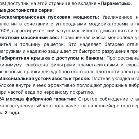
ов) доступны на этой странице во вкладке
«Параметры»
.
ые достоинства серии:
Бескомпромиссная пусковая мощность:
Увеличенное на
пластин в сочетании с углеродными модификаторами в п
760А, гарантируя легкий запуск массивного двигателя в пик
Честный массивный вес:
Повышенная масса моноблока ук
литья и толщину решеток. Это наделяет батарею отли
нагрузкам и надежно защищает от быстрого разрушения при 
Лабиринтная крышка с доступом к банкам:
Прогрессивная
минимуму, снабжена фильтрами-пламегасителями и скры
резьбовые пробки для удобного контроля плотности электро
Максимальная устойчивость к тряске:
Плотная укладка и 
блоков внутри ячеек эффективно поглощают дорожные вибр
при частой езде по неровному покрытию.
24 месяца фабричной гарантии:
Строгое соблюдение стан
многоступенчатый контроль качества на конвейере подтве
на
2 года
.