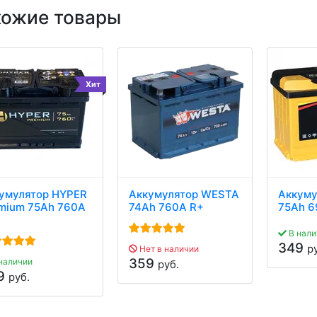
хожие товары
Хит
умулятор HYPER
Аккумулятор WESTA
Аккуму
mium 75Ah 760A
74Ah 760A R+
75Ah 6
В нали
349
р
Нет в наличии
359
наличии
руб.
9
руб.