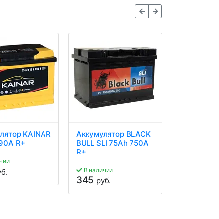
лятор KAINAR
Аккумулятор BLACK
Аккумулят
90A R+
BULL SLI 75Ah 750A
Hybrid 75
R+
чии
В наличии
уб.
В наличии
345
руб.
305
руб.