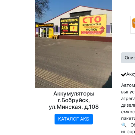
Опи
Акк
Автом
выпус
Аккумуляторы
агрег
г.Бобруйск,
дизел
ул.Минская, д.108
емкос
пакет
КАТАЛОГ АКБ
🔍 Об
инфор