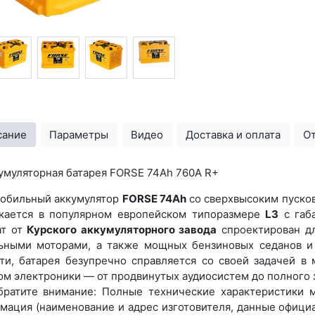
сание
Параметры
Видео
Доставка и оплата
О
умуляторная батарея FORSE 74Ah 760A R+
обильный аккумулятор
FORSE 74Ah
со сверхвысоким пуско
кается в популярном европейском типоразмере
L3
с габ
ат от
Курского аккумуляторного завода
спроектирован дл
ьными моторами, а также мощных бензиновых седанов и 
ти, батарея безупречно справляется со своей задачей в
ом электроники — от продвинутых аудиосистем до полного 
ратите внимание: Полные технические характеристики 
мация (наименование и адрес изготовителя, данные офици