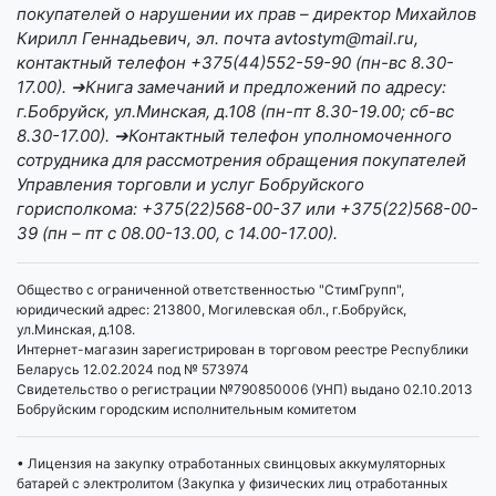
покупателей о нарушении их прав – директор Михайлов
Кирилл Геннадьевич, эл. почта avtostym@mail.ru,
контактный телефон +375(44)552-59-90 (пн-вс 8.30-
17.00). ➔Книга замечаний и предложений по адресу:
г.Бобруйск, ул.Минская, д.108 (пн-пт 8.30-19.00; сб-вс
8.30-17.00). ➔Контактный телефон уполномоченного
сотрудника для рассмотрения обращения покупателей
Управления торговли и услуг Бобруйского
горисполкома: +375(22)568-00-37 или +375(22)568-00-
39 (пн – пт с 08.00-13.00, с 14.00-17.00).
Общество с ограниченной ответственностью "СтимГрупп",
юридический адрес: 213800, Могилевская обл., г.Бобруйск,
ул.Минская, д.108.
Интернет-магазин зарегистрирован в торговом реестре Республики
Беларусь 12.02.2024 под № 573974
Свидетельство о регистрации №790850006 (УНП) выдано 02.10.2013
Бобруйским городским исполнительным комитетом
• Лицензия на закупку отработанных свинцовых аккумуляторных
батарей с электролитом (Закупка у физических лиц отработанных